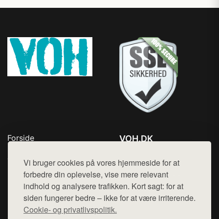
Forside
VOH.DK
Produkter
Tlf. 78768672
Top Rabatter
Vi bruger cookies på vores hjemmeside for at
Mail:
hej@want.dk
Kontakt
forbedre din oplevelse, vise mere relevant
indhold og analysere trafikken. Kort sagt: for at
Cookie- og privatlivspolitik
siden fungerer bedre – ikke for at være irriterende.
Cookie- og privatlivspolitik.