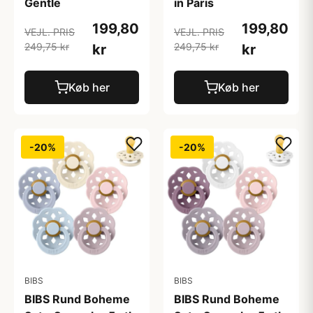
Gentle
in Paris
199,80
199,80
VEJL. PRIS
VEJL. PRIS
249,75 kr
249,75 kr
kr
kr
Køb her
Køb her
-20%
-20%
BIBS
BIBS
BIBS Rund Boheme
BIBS Rund Boheme