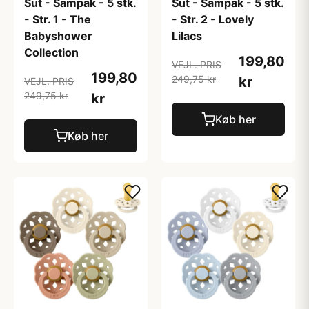
Sut - Sampak - 5 stk.
Sut - Sampak - 5 stk.
- Str. 1 - The
- Str. 2 - Lovely
Babyshower
Lilacs
Collection
199,80
VEJL. PRIS
199,80
249,75 kr
kr
VEJL. PRIS
249,75 kr
kr
Køb her
Køb her