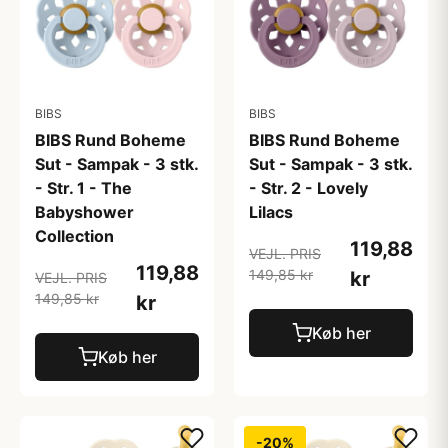
BIBS
BIBS
BIBS Rund Boheme
BIBS Rund Boheme
Sut - Sampak - 3 stk.
Sut - Sampak - 3 stk.
- Str. 1 - The
- Str. 2 - Lovely
Babyshower
Lilacs
Collection
119,88
VEJL. PRIS
119,88
149,85 kr
kr
VEJL. PRIS
149,85 kr
kr
Køb her
Køb her
-20%