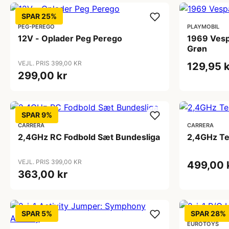
SPAR 25%
PEG-PÉREGO
PLAYMOBIL
12V - Oplader Peg Perego
1969 Vesp
Grøn
VEJL. PRIS 399,00 KR
129,95 k
299,00 kr
SPAR 9%
CARRERA
CARRERA
2,4GHz RC Fodbold Sæt Bundesliga
2,4GHz Te
VEJL. PRIS 399,00 KR
499,00 
363,00 kr
SPAR 5%
SPAR 28%
EUROTOYS