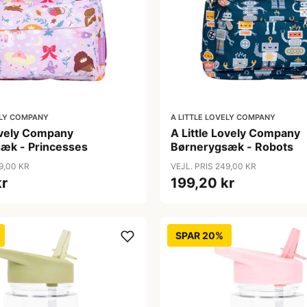
ELY COMPANY
A LITTLE LOVELY COMPANY
Lovely Company
A Little Lovely Company
æk - Princesses
Børnerygsæk - Robots
9,00 KR
VEJL. PRIS 249,00 KR
kr
199,20 kr
SPAR 20%