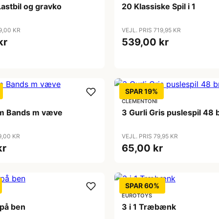
Lastbil og gravko
20 Klassiske Spil i 1
9,00 KR
VEJL. PRIS 719,95 KR
kr
539,00 kr
SPAR 19%
CLEMENTONI
m Bands m væve
3 Gurli Gris puslespil 48 
9,00 KR
VEJL. PRIS 79,95 KR
kr
65,00 kr
SPAR 60%
EUROTOYS
 på ben
3 i 1 Træbænk