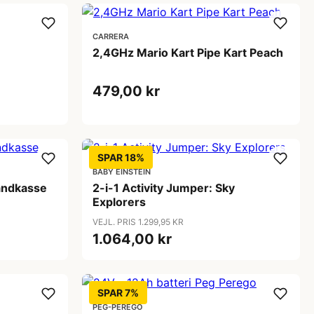
CARRERA
2,4GHz Mario Kart Pipe Kart Peach
479,00 kr
SPAR 18%
BABY EINSTEIN
andkasse
2-i-1 Activity Jumper: Sky
Explorers
VEJL. PRIS 1.299,95 KR
1.064,00 kr
SPAR 7%
PEG-PÉREGO