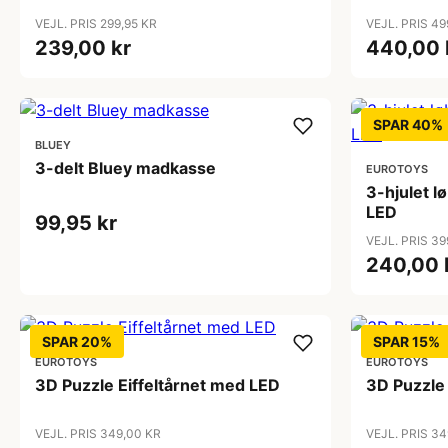
VEJL. PRIS 299,95 KR
VEJL. PRIS 49
239,00 kr
440,00 
SPAR 40%
BLUEY
3-delt Bluey madkasse
EUROTOYS
3-hjulet l
LED
99,95 kr
VEJL. PRIS 39
240,00 
SPAR 20%
SPAR 15%
EUROTOYS
EUROTOYS
3D Puzzle Eiffeltårnet med LED
3D Puzzle
VEJL. PRIS 349,00 KR
VEJL. PRIS 34