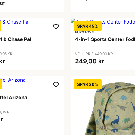
kr
SPAR 45%
N
EUROTOYS
l & Chase Pal
4-in-1 Sports Center Fo
9,95 KR
VEJL. PRIS 449,00 KR
kr
249,00 kr
SPAR 20%
ffel Arizona
9,95 KR
r