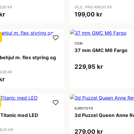
9,95 KR
VEJL. PRIS 499,00 KR
kr
199,00 kr
COBI
37 mm GMC M6 Fargo
øbehjul m. flex styring og
229,95 kr
9,95 KR
kr
EUROTOYS
 Titanic med LED
3d Puzzel Queen Anne 
9,00 KR
279,00 kr