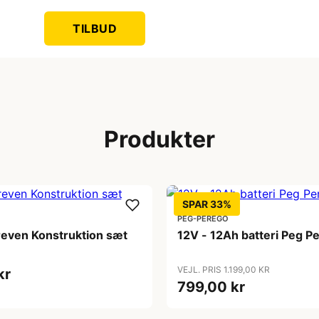
TILBUD
Produkter
SPAR 33%
PEG-PÉREGO
dreven Konstruktion sæt
12V - 12Ah batteri Peg P
VEJL. PRIS 1.199,00 KR
kr
799,00 kr