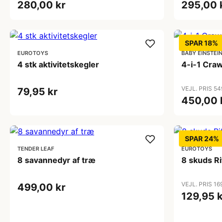
280,00 kr
295,00 
SPAR 18%
EUROTOYS
BABY EINSTEI
4 stk aktivitetskegler
4-i-1 Craw
VEJL. PRIS 54
79,95 kr
450,00 
SPAR 24%
TENDER LEAF
EUROTOYS
8 savannedyr af træ
8 skuds Ri
VEJL. PRIS 16
499,00 kr
129,95 k