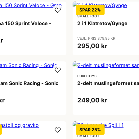
SPAR 22%
SMALL FOOT
a 150 Sprint Veloce -
2 i 1 Klatretov/Gynge
VEJL. PRIS 379,95 KR
r
295,00 kr
EUROTOYS
am Sonic Racing - Sonic
2-delt muslingeformet s
kr
249,00 kr
SPAR 25%
SMALL FOOT