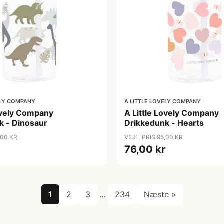
ELY COMPANY
A LITTLE LOVELY COMPANY
Lovely Company
A Little Lovely Company
k - Dinosaur
Drikkedunk - Hearts
,00 KR
VEJL. PRIS 95,00 KR
76,00 kr
1
2
3
…
234
Næste »