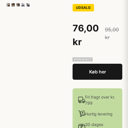
UDSALG
76,00
95,00
kr
kr
Køb her
Fri fragt over kr.
799
Hurtig levering
30 dages