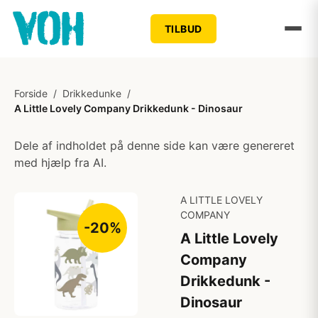
TILBUD
Forside
/
Drikkedunke
/
A Little Lovely Company Drikkedunk - Dinosaur
Dele af indholdet på denne side kan være genereret
med hjælp fra AI.
A LITTLE LOVELY
COMPANY
-20%
A Little Lovely
Company
Drikkedunk -
Dinosaur