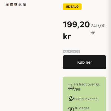
UDSALG
199,20
249,00
kr
kr
Køb her
Fri fragt over kr.
799
Hurtig levering
30 dages