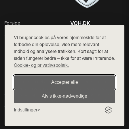
Forside
VOH.DK
Produkter
Tlf. 78768672
Top Rabatter
Vi bruger cookies på vores hjemmeside for at
Mail:
hej@want.dk
Kontakt
forbedre din oplevelse, vise mere relevant
indhold og analysere trafikken. Kort sagt: for at
Cookie- og privatlivspolitik
siden fungerer bedre – ikke for at være irriterende.
Cookie- og privatlivspolitik.
Denne side er en del af want.dk, der udgiver en række
Accepter alle
hjemmesider med præsentation af forskellige produkter fra
diverse webshops. Der sælges ikke varer fra denne side - vi
Afvis ikke‑nødvendige
henviser til de shops, som sælger varen. Vi har heller ikke
varerne på lager.
Indstillinger
© 2026 voh.dk. Alle rettigheder forbeholdes.