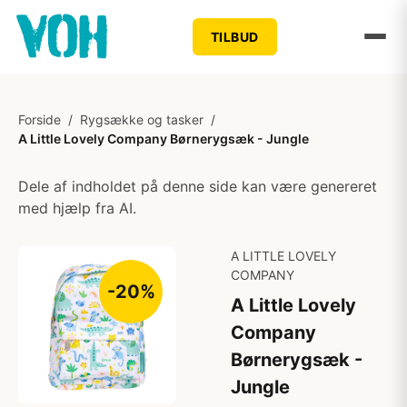
TILBUD
Forside
/
Rygsække og tasker
/
A Little Lovely Company Børnerygsæk - Jungle
Dele af indholdet på denne side kan være genereret
med hjælp fra AI.
A LITTLE LOVELY
COMPANY
-20%
A Little Lovely
Company
Børnerygsæk -
Jungle