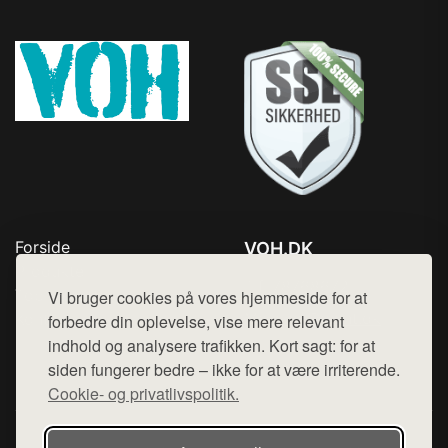
Forside
VOH.DK
Produkter
Tlf. 78768672
Top Rabatter
Vi bruger cookies på vores hjemmeside for at
Mail:
hej@want.dk
Kontakt
forbedre din oplevelse, vise mere relevant
indhold og analysere trafikken. Kort sagt: for at
Cookie- og privatlivspolitik
siden fungerer bedre – ikke for at være irriterende.
Cookie- og privatlivspolitik.