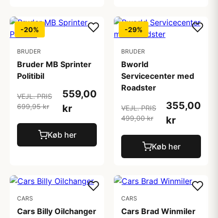
-20%
-29%
BRUDER
BRUDER
Bruder MB Sprinter
Bworld
Politibil
Servicecenter med
Roadster
559,00
VEJL. PRIS
355,00
699,95 kr
kr
VEJL. PRIS
499,00 kr
kr
Køb her
Køb her
CARS
CARS
Cars Billy Oilchanger
Cars Brad Winmiler