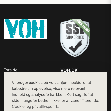
Forside
VOH.DK
Produkter
Tlf. 78768672
Top Rabatter
Vi bruger cookies på vores hjemmeside for at
Mail:
hej@want.dk
Kontakt
forbedre din oplevelse, vise mere relevant
indhold og analysere trafikken. Kort sagt: for at
Cookie- og privatlivspolitik
siden fungerer bedre – ikke for at være irriterende.
Cookie- og privatlivspolitik.