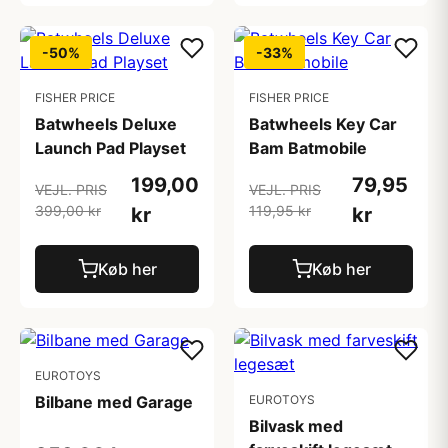
-50%
-33%
FISHER PRICE
FISHER PRICE
Batwheels Deluxe
Batwheels Key Car
Launch Pad Playset
Bam Batmobile
199,00
79,95
VEJL. PRIS
VEJL. PRIS
399,00 kr
119,95 kr
kr
kr
Køb her
Køb her
EUROTOYS
Bilbane med Garage
EUROTOYS
Bilvask med