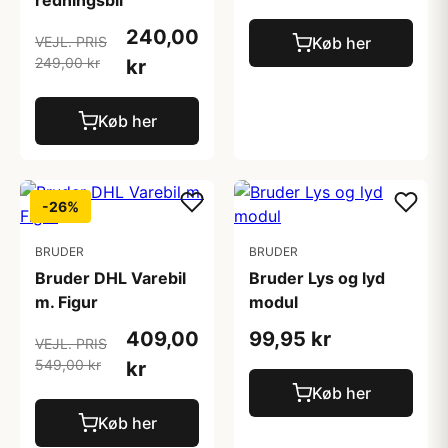
redningsbil
240,00
VEJL. PRIS
Køb her
249,00 kr
kr
Køb her
-26%
BRUDER
BRUDER
Bruder DHL Varebil
Bruder Lys og lyd
m. Figur
modul
409,00
99,95 kr
VEJL. PRIS
549,00 kr
kr
Køb her
Køb her