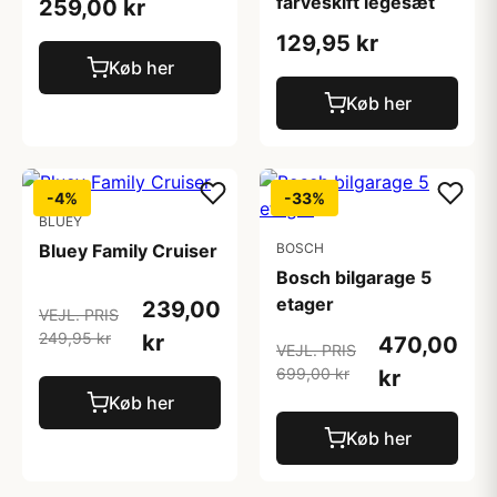
farveskift legesæt
259,00 kr
129,95 kr
Køb her
Køb her
-4%
-33%
BLUEY
Bluey Family Cruiser
BOSCH
Bosch bilgarage 5
etager
239,00
VEJL. PRIS
249,95 kr
kr
470,00
VEJL. PRIS
699,00 kr
kr
Køb her
Køb her