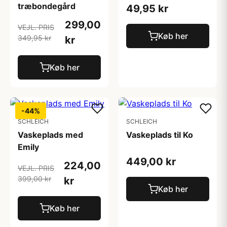
træbondegård
49,95 kr
299,00
VEJL. PRIS
Køb her
349,95 kr
kr
Køb her
-44%
SCHLEICH
SCHLEICH
Vaskeplads med
Vaskeplads til Ko
Emily
449,00 kr
224,00
VEJL. PRIS
399,00 kr
kr
Køb her
Køb her