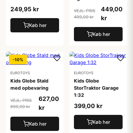
249,95 kr
449,00
VEJL. PRIS
499,00 kr
kr
Køb her
Køb her
-10%
EUROTOYS
EUROTOYS
Kids Globe Stald
Kids Globe
med opbevaring
StorTraktor Garage
1:32
627,00
VEJL. PRIS
399,00 kr
699,00 kr
kr
Køb her
Køb her