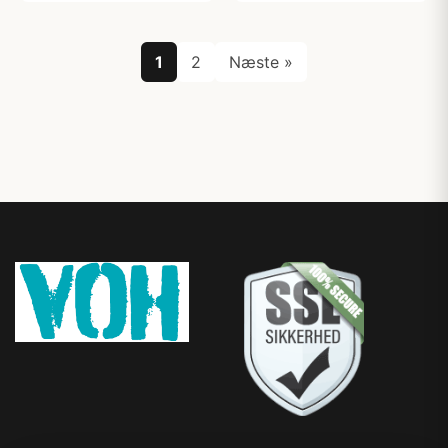
1
2
Næste »