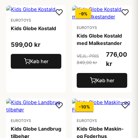
-9%
EUROTOYS
Kids Globe Kostald
EUROTOYS
Kids Globe Kostald
med Malkestander
599,00 kr
776,00
VEJL. PRIS
Køb her
849,00 kr
kr
Køb her
-10%
EUROTOYS
EUROTOYS
Kids Globe Landbrug
Kids Globe Maskin-
tilbehør
og Foderhus