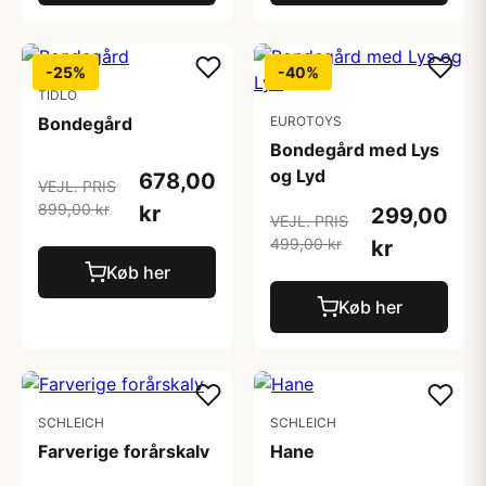
-25%
-40%
TIDLO
Bondegård
EUROTOYS
Bondegård med Lys
og Lyd
678,00
VEJL. PRIS
899,00 kr
kr
299,00
VEJL. PRIS
499,00 kr
kr
Køb her
Køb her
SCHLEICH
SCHLEICH
Farverige forårskalv
Hane