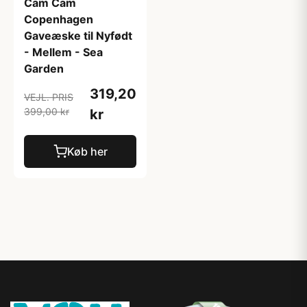
Cam Cam
Copenhagen
Gaveæske til Nyfødt
- Mellem - Sea
Garden
319,20
VEJL. PRIS
399,00 kr
kr
Køb her