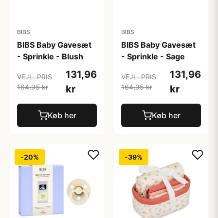
BIBS
BIBS
BIBS Baby Gavesæt
BIBS Baby Gavesæt
- Sprinkle - Blush
- Sprinkle - Sage
131,96
131,96
VEJL. PRIS
VEJL. PRIS
164,95 kr
164,95 kr
kr
kr
Køb her
Køb her
-20%
-39%