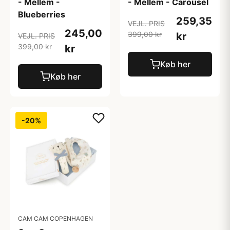
- Mellem -
- Mellem - Carousel
Blueberries
259,35
VEJL. PRIS
245,00
399,00 kr
kr
VEJL. PRIS
399,00 kr
kr
Køb her
Køb her
-20%
CAM CAM COPENHAGEN