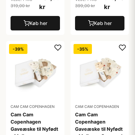
319,00 kr
399,00 kr
kr
kr
Køb her
Køb her
-39%
-35%
CAM CAM COPENHAGEN
CAM CAM COPENHAGEN
Cam Cam
Cam Cam
Copenhagen
Copenhagen
Gaveæske til Nyfødt
Gaveæske til Nyfødt