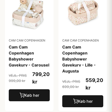
CAM CAM COPENHAGEN
CAM CAM COPENHAGEN
Cam Cam
Cam Cam
Copenhagen
Copenhagen
Babyshower
Babyshower
Gavekurv - Carousel
Gavekurv - Lille -
Augusta
799,20
VEJL. PRIS
559,20
999,00 kr
kr
VEJL. PRIS
699,00 kr
kr
Køb her
Køb her