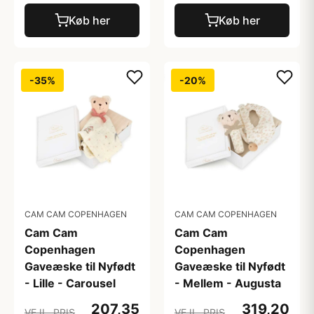
Køb her
Køb her
-35%
-20%
CAM CAM COPENHAGEN
CAM CAM COPENHAGEN
Cam Cam
Cam Cam
Copenhagen
Copenhagen
Gaveæske til Nyfødt
Gaveæske til Nyfødt
- Lille - Carousel
- Mellem - Augusta
207,35
319,20
VEJL. PRIS
VEJL. PRIS