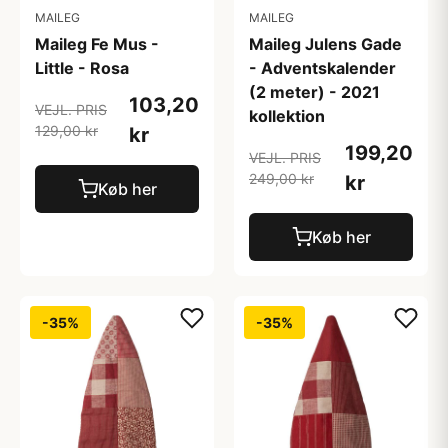
MAILEG
MAILEG
Maileg Fe Mus -
Maileg Julens Gade
Little - Rosa
- Adventskalender
(2 meter) - 2021
103,20
VEJL. PRIS
kollektion
129,00 kr
kr
199,20
VEJL. PRIS
249,00 kr
kr
Køb her
Køb her
-35%
-35%