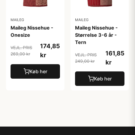
MAILEG
MAILEG
Maileg Nissehue -
Maileg Nissehue -
Onesize
Størrelse 3-6 år -
Tern
174,85
VEJL. PRIS
161,85
269,00 kr
kr
VEJL. PRIS
249,00 kr
kr
Køb her
Køb her