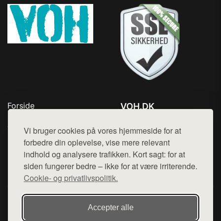
Forside
VOH.DK
Produkter
Tlf. 78768672
Top Rabatter
Vi bruger cookies på vores hjemmeside for at
Mail:
hej@want.dk
Kontakt
forbedre din oplevelse, vise mere relevant
indhold og analysere trafikken. Kort sagt: for at
Cookie- og privatlivspolitik
siden fungerer bedre – ikke for at være irriterende.
Cookie- og privatlivspolitik.
Denne side er en del af want.dk, der udgiver en række
Accepter alle
hjemmesider med præsentation af forskellige produkter fra