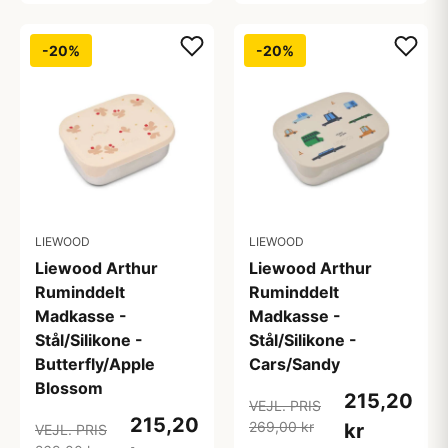
-20%
-20%
LIEWOOD
LIEWOOD
Liewood Arthur
Liewood Arthur
Ruminddelt
Ruminddelt
Madkasse -
Madkasse -
Stål/Silikone -
Stål/Silikone -
Butterfly/Apple
Cars/Sandy
Blossom
215,20
VEJL. PRIS
215,20
269,00 kr
kr
VEJL. PRIS