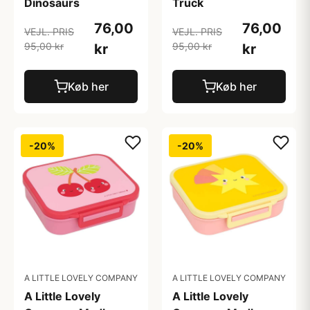
Dinosaurs
Truck
76,00
76,00
VEJL. PRIS
VEJL. PRIS
95,00 kr
95,00 kr
kr
kr
Køb her
Køb her
-20%
-20%
A LITTLE LOVELY COMPANY
A LITTLE LOVELY COMPANY
A Little Lovely
A Little Lovely