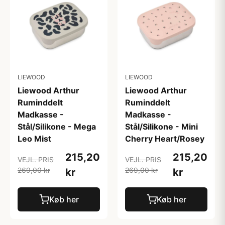
LIEWOOD
LIEWOOD
Liewood Arthur
Liewood Arthur
Ruminddelt
Ruminddelt
Madkasse -
Madkasse -
Stål/Silikone - Mega
Stål/Silikone - Mini
Leo Mist
Cherry Heart/Rosey
215,20
215,20
VEJL. PRIS
VEJL. PRIS
269,00 kr
269,00 kr
kr
kr
Køb her
Køb her