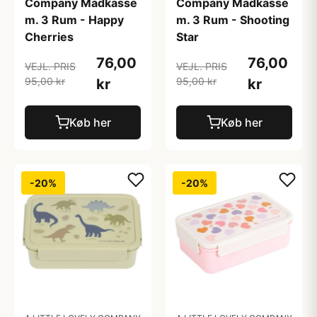
Company Madkasse
Company Madkasse
m. 3 Rum - Happy
m. 3 Rum - Shooting
Cherries
Star
76,00
76,00
VEJL. PRIS
VEJL. PRIS
95,00 kr
95,00 kr
kr
kr
Køb her
Køb her
-20%
-20%