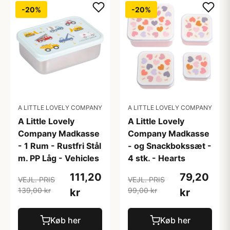
-20%
-20%
A LITTLE LOVELY COMPANY
A LITTLE LOVELY COMPANY
A Little Lovely
A Little Lovely
Company Madkasse
Company Madkasse
- 1 Rum - Rustfri Stål
- og Snackbokssæt -
m. PP Låg - Vehicles
4 stk. - Hearts
111,20
79,20
VEJL. PRIS
VEJL. PRIS
139,00 kr
99,00 kr
kr
kr
Køb her
Køb her