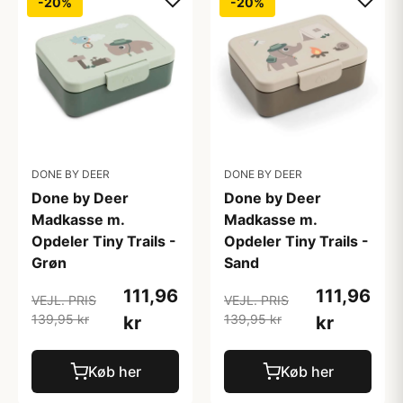
-20%
-20%
DONE BY DEER
DONE BY DEER
Done by Deer
Done by Deer
Madkasse m.
Madkasse m.
Opdeler Tiny Trails -
Opdeler Tiny Trails -
Grøn
Sand
111,96
111,96
VEJL. PRIS
VEJL. PRIS
139,95 kr
139,95 kr
kr
kr
Køb her
Køb her