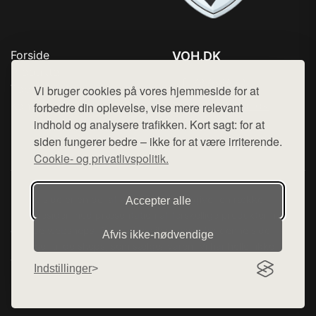
Forside
VOH.DK
Produkter
Tlf. 78768672
Top Rabatter
Vi bruger cookies på vores hjemmeside for at
Mail:
hej@want.dk
Kontakt
forbedre din oplevelse, vise mere relevant
indhold og analysere trafikken. Kort sagt: for at
Cookie- og privatlivspolitik
siden fungerer bedre – ikke for at være irriterende.
Cookie- og privatlivspolitik.
Denne side er en del af want.dk, der udgiver en række
Accepter alle
hjemmesider med præsentation af forskellige produkter fra
diverse webshops. Der sælges ikke varer fra denne side - vi
Afvis ikke‑nødvendige
henviser til de shops, som sælger varen. Vi har heller ikke
varerne på lager.
Indstillinger
© 2026 voh.dk. Alle rettigheder forbeholdes.