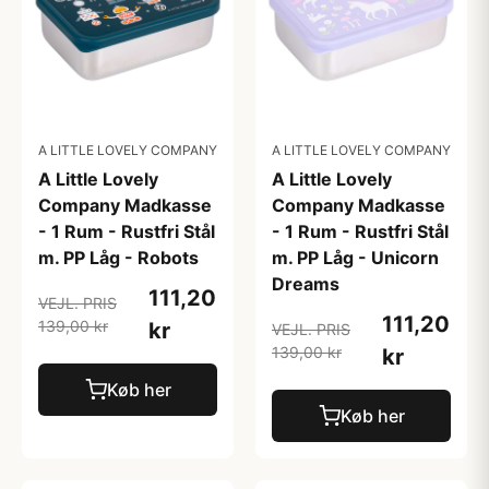
A LITTLE LOVELY COMPANY
A LITTLE LOVELY COMPANY
A Little Lovely
A Little Lovely
Company Madkasse
Company Madkasse
- 1 Rum - Rustfri Stål
- 1 Rum - Rustfri Stål
m. PP Låg - Robots
m. PP Låg - Unicorn
Dreams
111,20
VEJL. PRIS
111,20
139,00 kr
kr
VEJL. PRIS
139,00 kr
kr
Køb her
Køb her