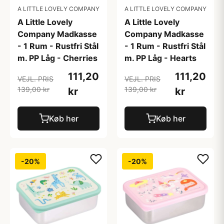
A LITTLE LOVELY COMPANY
A LITTLE LOVELY COMPANY
A Little Lovely
A Little Lovely
Company Madkasse
Company Madkasse
- 1 Rum - Rustfri Stål
- 1 Rum - Rustfri Stål
m. PP Låg - Cherries
m. PP Låg - Hearts
111,20
111,20
VEJL. PRIS
VEJL. PRIS
139,00 kr
139,00 kr
kr
kr
Køb her
Køb her
-20%
-20%