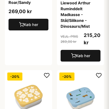
Roar/Sandy
Liewood Arthur
Ruminddelt
269,00 kr
Madkasse -
Stål/Silikone -
Køb her
Dinosaurs/Mist
215,20
VEJL. PRIS
269,00 kr
kr
Køb her
-20%
-20%