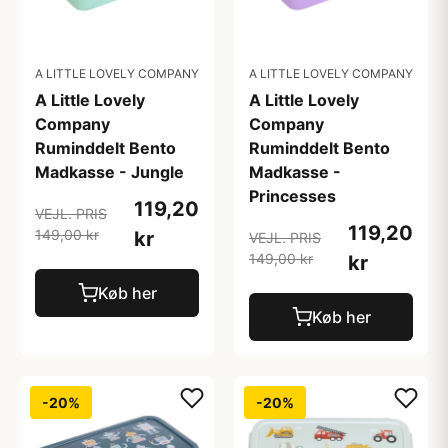
A LITTLE LOVELY COMPANY
A LITTLE LOVELY COMPANY
A Little Lovely
A Little Lovely
Company
Company
Ruminddelt Bento
Ruminddelt Bento
Madkasse - Jungle
Madkasse -
Princesses
119,20
VEJL. PRIS
119,20
149,00 kr
kr
VEJL. PRIS
149,00 kr
kr
Køb her
Køb her
-20%
-20%