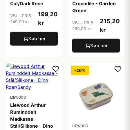
Cat/Dark Rose
Crocodile - Garden
Green
199,20
VEJL. PRIS
215,20
249,00 kr
kr
VEJL. PRIS
269,00 kr
kr
Køb her
Køb her
-20%
LIEWOOD
Liewood Arthur
Ruminddelt
Madkasse -
Stål/Silikone - Dino
LIEWOOD