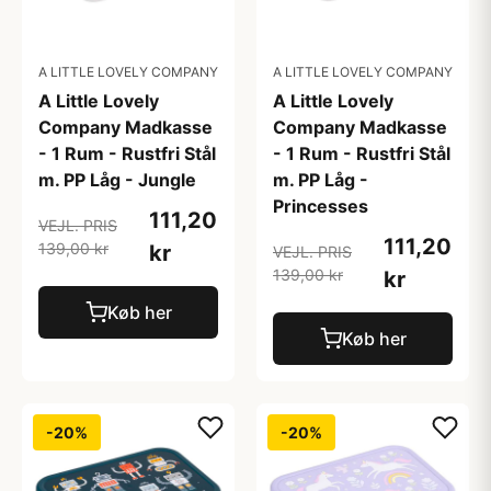
A LITTLE LOVELY COMPANY
A LITTLE LOVELY COMPANY
A Little Lovely
A Little Lovely
Company Madkasse
Company Madkasse
- 1 Rum - Rustfri Stål
- 1 Rum - Rustfri Stål
m. PP Låg - Jungle
m. PP Låg -
Princesses
111,20
VEJL. PRIS
111,20
139,00 kr
kr
VEJL. PRIS
139,00 kr
kr
Køb her
Køb her
-20%
-20%