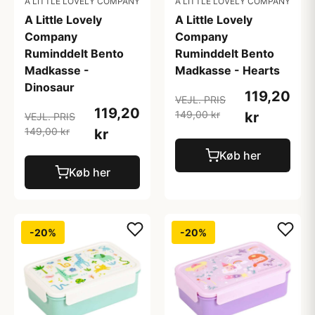
A LITTLE LOVELY COMPANY
A LITTLE LOVELY COMPANY
A Little Lovely
A Little Lovely
Company
Company
Ruminddelt Bento
Ruminddelt Bento
Madkasse -
Madkasse - Hearts
Dinosaur
119,20
VEJL. PRIS
119,20
149,00 kr
kr
VEJL. PRIS
149,00 kr
kr
Køb her
Køb her
-20%
-20%