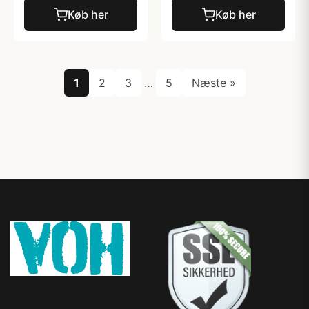
Køb her
Køb her
1
2
3
…
5
Næste »