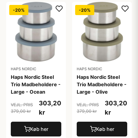
-20%
-20%
HAPS NORDIC
HAPS NORDIC
Haps Nordic Steel
Haps Nordic Steel
Trio Madbeholdere -
Trio Madbeholdere -
Large - Ocean
Large - Olive
303,20
303,20
VEJL. PRIS
VEJL. PRIS
379,00 kr
379,00 kr
kr
kr
Køb her
Køb her