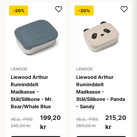
-20%
-20%
LIEWOOD
LIEWOOD
Liewood Arthur
Liewood Arthur
Ruminddelt
Ruminddelt
Madkasse -
Madkasse -
Stål/Silikone - Mr.
Stål/Silikone - Panda
Bear/Whale Blue
- Sandy
199,20
215,20
VEJL. PRIS
VEJL. PRIS
249,00 kr
269,00 kr
kr
kr