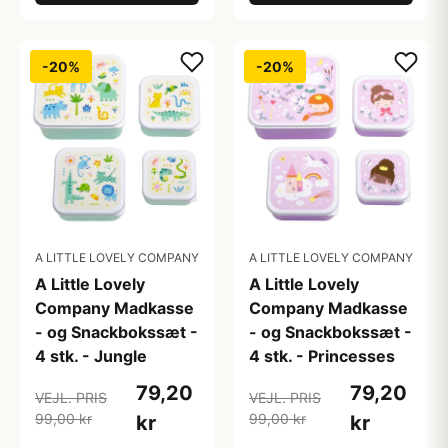
-20%
-20%
A LITTLE LOVELY COMPANY
A LITTLE LOVELY COMPANY
A Little Lovely
A Little Lovely
Company Madkasse
Company Madkasse
- og Snackbokssæt -
- og Snackbokssæt -
4 stk. - Jungle
4 stk. - Princesses
79,20
79,20
VEJL. PRIS
VEJL. PRIS
99,00 kr
99,00 kr
kr
kr