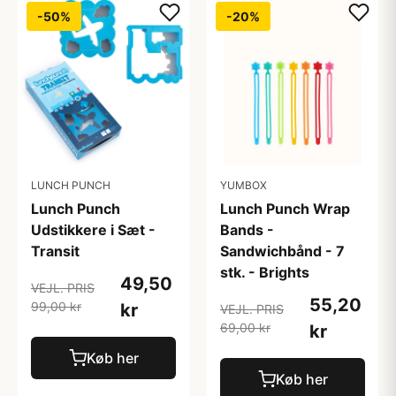
-50%
-20%
LUNCH PUNCH
YUMBOX
Lunch Punch
Lunch Punch Wrap
Udstikkere i Sæt -
Bands -
Transit
Sandwichbånd - 7
stk. - Brights
49,50
VEJL. PRIS
55,20
99,00 kr
kr
VEJL. PRIS
69,00 kr
kr
Køb her
Køb her