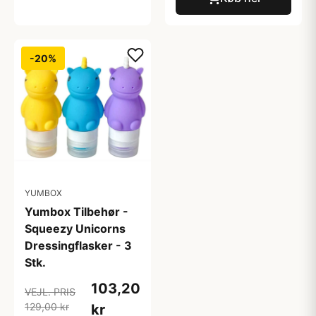
-20%
YUMBOX
Yumbox Tilbehør -
Squeezy Unicorns
Dressingflasker - 3
Stk.
103,20
VEJL. PRIS
129,00 kr
kr