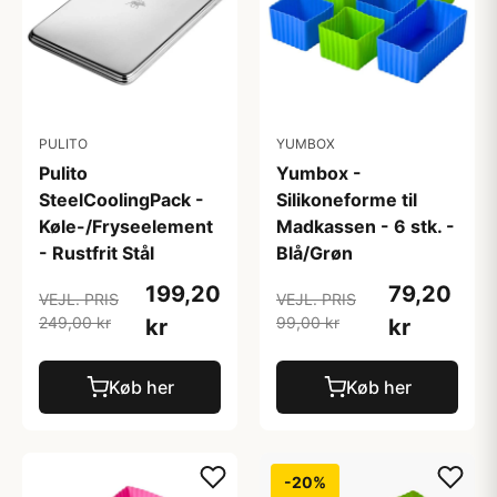
PULITO
YUMBOX
Pulito
Yumbox -
SteelCoolingPack -
Silikoneforme til
Køle-/Fryseelement
Madkassen - 6 stk. -
- Rustfrit Stål
Blå/Grøn
199,20
79,20
VEJL. PRIS
VEJL. PRIS
249,00 kr
99,00 kr
kr
kr
Køb her
Køb her
-20%