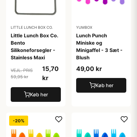
LITTLE LUNCH BOX CO.
YUMBOX
Little Lunch Box Co.
Lunch Punch
Bento
Miniske og
Silikoneforsegler -
Minigaffel - 3 Sæt -
Stainless Maxi
Blush
15,70
49,00 kr
VEJL. PRIS
59,95 kr
kr
Køb her
Køb her
-20%