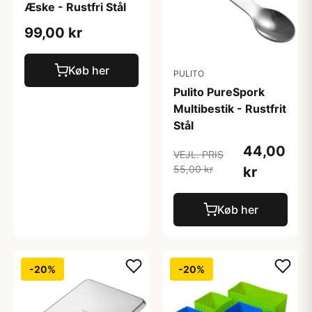
Æske - Rustfri Stål
99,00 kr
Køb her
PULITO
Pulito PureSpork
Multibestik - Rustfrit
Stål
44,00
VEJL. PRIS
55,00 kr
kr
Køb her
-20%
-20%