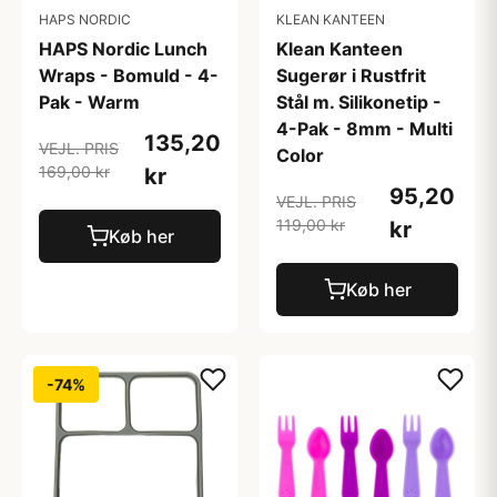
HAPS NORDIC
KLEAN KANTEEN
HAPS Nordic Lunch
Klean Kanteen
Wraps - Bomuld - 4-
Sugerør i Rustfrit
Pak - Warm
Stål m. Silikonetip -
4-Pak - 8mm - Multi
135,20
VEJL. PRIS
Color
169,00 kr
kr
95,20
VEJL. PRIS
119,00 kr
kr
Køb her
Køb her
-74%