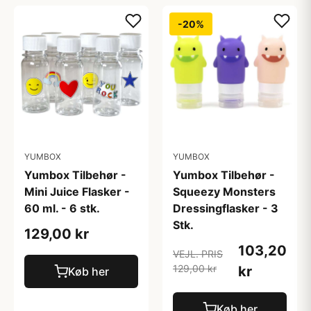
-20%
YUMBOX
YUMBOX
Yumbox Tilbehør -
Yumbox Tilbehør -
Mini Juice Flasker -
Squeezy Monsters
60 ml. - 6 stk.
Dressingflasker - 3
Stk.
129,00 kr
103,20
VEJL. PRIS
129,00 kr
kr
Køb her
Køb her