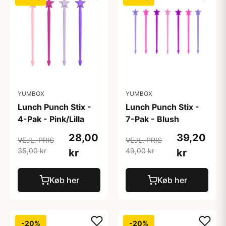
YUMBOX
YUMBOX
Lunch Punch Stix -
Lunch Punch Stix -
4-Pak - Pink/Lilla
7-Pak - Blush
28,00
39,20
VEJL. PRIS
VEJL. PRIS
35,00 kr
49,00 kr
kr
kr
Køb her
Køb her
-20%
-20%