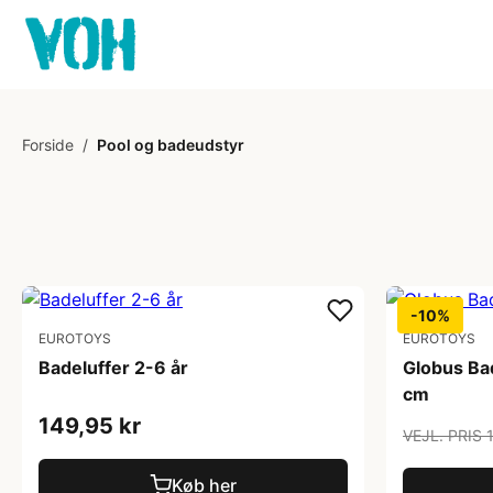
Forside
/
Pool og badeudstyr
-10%
EUROTOYS
EUROTOYS
Badeluffer 2-6 år
Globus Bad
cm
149,95 kr
VEJL. PRIS 
Køb her