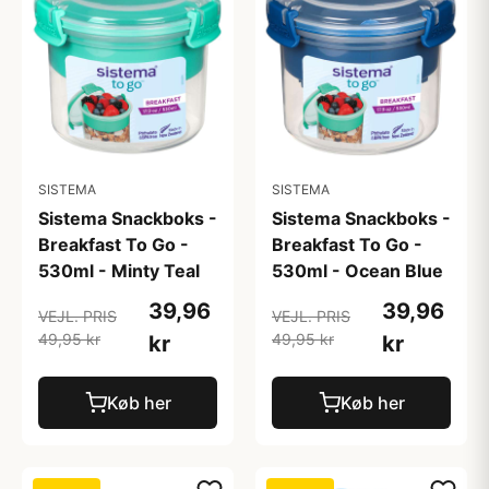
SISTEMA
SISTEMA
Sistema Snackboks -
Sistema Snackboks -
Breakfast To Go -
Breakfast To Go -
530ml - Minty Teal
530ml - Ocean Blue
39,96
39,96
VEJL. PRIS
VEJL. PRIS
49,95 kr
49,95 kr
kr
kr
Køb her
Køb her