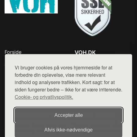
Forside
VOH.DK
Produkter
Tlf. 78768672
Top Rabatter
Vi bruger cookies på vores hjemmeside for at
Mail:
hej@want.dk
Kontakt
forbedre din oplevelse, vise mere relevant
indhold og analysere trafikken. Kort sagt: for at
Cookie- og privatlivspolitik
siden fungerer bedre – ikke for at være irriterende.
Cookie- og privatlivspolitik.
Denne side er en del af want.dk, der udgiver en række
Accepter alle
hjemmesider med præsentation af forskellige produkter fra
diverse webshops. Der sælges ikke varer fra denne side - vi
Afvis ikke‑nødvendige
henviser til de shops, som sælger varen. Vi har heller ikke