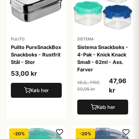
PULITO
SISTEMA
Pulito PureSnackBox
Sistema Snackboks -
Snackboks - Rustfrit
4-Pak - Knick Knack
Stål - Stor
Small - 62ml - Ass.
Farver
53,00 kr
47,96
VEJL. PRIS
59,95 kr
kr
Køb her
Køb her
-20%
-20%