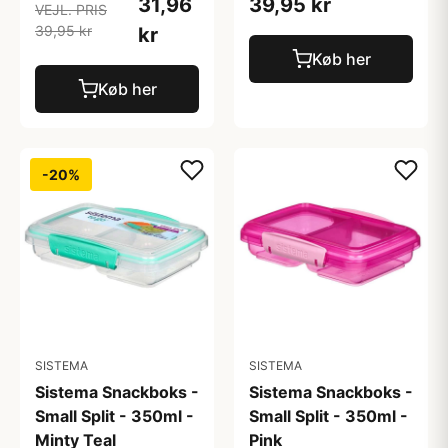
31,96
39,95 kr
VEJL. PRIS
39,95 kr
kr
Køb her
Køb her
-20%
SISTEMA
SISTEMA
Sistema Snackboks -
Sistema Snackboks -
Small Split - 350ml -
Small Split - 350ml -
Minty Teal
Pink