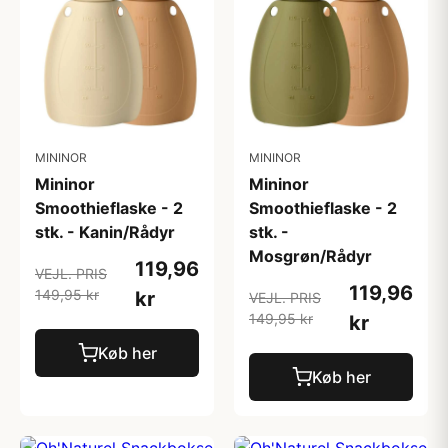
MININOR
MININOR
Mininor
Mininor
Smoothieflaske - 2
Smoothieflaske - 2
stk. - Kanin/Rådyr
stk. -
Mosgrøn/Rådyr
119,96
VEJL. PRIS
119,96
149,95 kr
kr
VEJL. PRIS
149,95 kr
kr
Køb her
Køb her