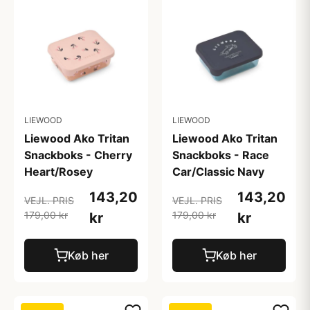
LIEWOOD
LIEWOOD
Liewood Ako Tritan
Liewood Ako Tritan
Snackboks - Cherry
Snackboks - Race
Heart/Rosey
Car/Classic Navy
143,20
143,20
VEJL. PRIS
VEJL. PRIS
179,00 kr
179,00 kr
kr
kr
Køb her
Køb her