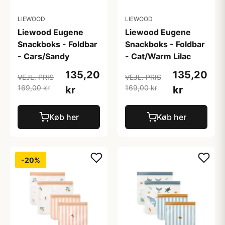
LIEWOOD
LIEWOOD
Liewood Eugene
Liewood Eugene
Snackboks - Foldbar
Snackboks - Foldbar
- Cars/Sandy
- Cat/Warm Lilac
135,20
135,20
VEJL. PRIS
VEJL. PRIS
169,00 kr
169,00 kr
kr
kr
Køb her
Køb her
-20%