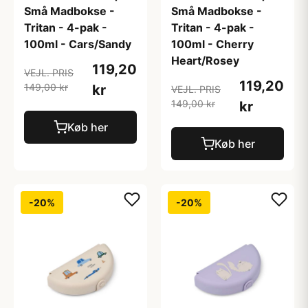
Små Madbokse -
Små Madbokse -
Tritan - 4-pak -
Tritan - 4-pak -
100ml - Cars/Sandy
100ml - Cherry
Heart/Rosey
119,20
VEJL. PRIS
119,20
149,00 kr
kr
VEJL. PRIS
149,00 kr
kr
Køb her
Køb her
-20%
-20%