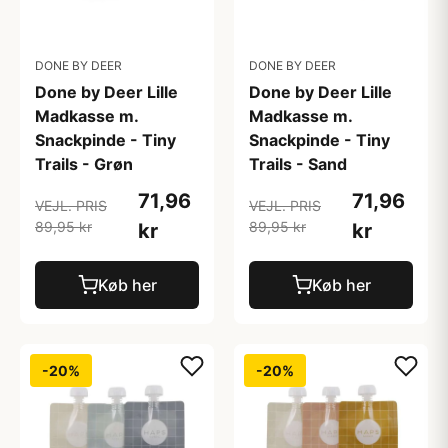
DONE BY DEER
DONE BY DEER
Done by Deer Lille
Done by Deer Lille
Madkasse m.
Madkasse m.
Snackpinde - Tiny
Snackpinde - Tiny
Trails - Grøn
Trails - Sand
71,96
71,96
VEJL. PRIS
VEJL. PRIS
89,95 kr
89,95 kr
kr
kr
Køb her
Køb her
-20%
-20%