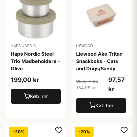
HAPS NORDIC
LIEWOOD
Haps Nordic Steel
Liewood Ako Tritan
Trio Madbeholdere -
Snackboks - Cats
Olive
and Dogs/Sandy
199,00 kr
97,57
VEJL. PRIS
164,95 kr
kr
Køb her
Køb her
-20%
-20%