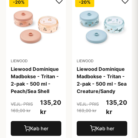
-20%
-20%
LIEWOOD
LIEWOOD
Liewood Dominique
Liewood Dominique
Madbokse - Tritan -
Madbokse - Tritan -
2-pak - 500 ml -
2-pak - 500 ml - Sea
Peach/Sea Shell
Creature/Sandy
135,20
135,20
VEJL. PRIS
VEJL. PRIS
169,00 kr
169,00 kr
kr
kr
Køb her
Køb her