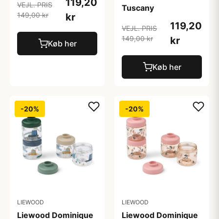
119,20
VEJL. PRIS
Tuscany
149,00 kr
kr
119,20
VEJL. PRIS
149,00 kr
kr
Køb her
Køb her
-20%
-20%
LIEWOOD
LIEWOOD
Liewood Dominique
Liewood Dominique