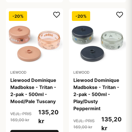
-20%
-20%
LIEWOOD
LIEWOOD
Liewood Dominique
Liewood Dominique
Madbokse - Tritan -
Madbokse - Tritan -
2-pak - 500ml -
2-pak - 500ml -
Mood/Pale Tuscany
Play/Dusty
Peppermint
135,20
VEJL. PRIS
135,20
169,00 kr
kr
VEJL. PRIS
169,00 kr
kr