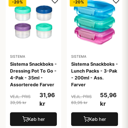
-20%
-20%
SISTEMA
SISTEMA
Sistema Snackboks -
Sistema Snackboks -
Dressing Pot To Go -
Lunch Packs - 3-Pak
4-Pak - 35ml -
- 200ml - Ass.
Assorterede Farver
Farver
31,96
55,96
VEJL. PRIS
VEJL. PRIS
39,95 kr
69,95 kr
kr
kr
Køb her
Køb her