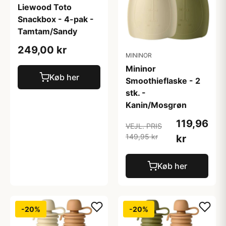
Liewood Toto
Snackbox - 4-pak -
Tamtam/Sandy
249,00 kr
MININOR
Mininor
Køb her
Smoothieflaske - 2
stk. -
Kanin/Mosgrøn
119,96
VEJL. PRIS
149,95 kr
kr
Køb her
-20%
-20%