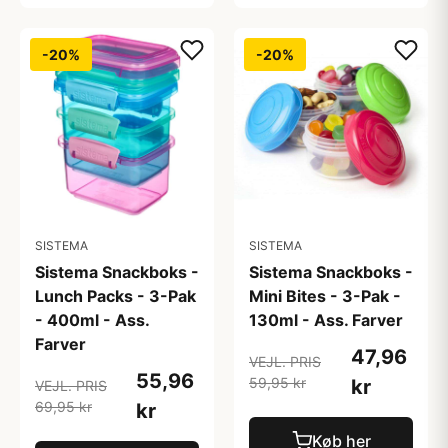
-20%
-20%
SISTEMA
SISTEMA
Sistema Snackboks -
Sistema Snackboks -
Lunch Packs - 3-Pak
Mini Bites - 3-Pak -
- 400ml - Ass.
130ml - Ass. Farver
Farver
47,96
VEJL. PRIS
55,96
59,95 kr
kr
VEJL. PRIS
69,95 kr
kr
Køb her