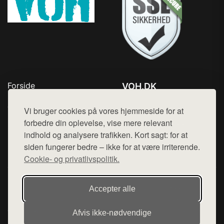
Forside
VOH.DK
Produkter
Tlf. 78768672
Top Rabatter
Vi bruger cookies på vores hjemmeside for at
Mail:
hej@want.dk
Kontakt
forbedre din oplevelse, vise mere relevant
indhold og analysere trafikken. Kort sagt: for at
Cookie- og privatlivspolitik
siden fungerer bedre – ikke for at være irriterende.
Cookie- og privatlivspolitik.
Denne side er en del af want.dk, der udgiver en række
Accepter alle
hjemmesider med præsentation af forskellige produkter fra
diverse webshops. Der sælges ikke varer fra denne side - vi
Afvis ikke‑nødvendige
henviser til de shops, som sælger varen. Vi har heller ikke