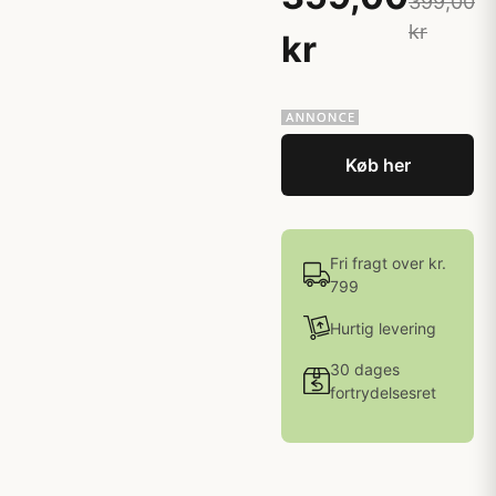
399,00
kr
kr
Køb her
Fri fragt over kr.
799
Hurtig levering
30 dages
fortrydelsesret