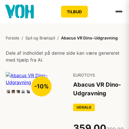
TILBUD
Forside
/
Spil og Brætspil
/
Abacus VR Dino-Udgravning
Dele af indholdet på denne side kan være genereret
med hjælp fra AI.
EUROTOYS
Abacus VR Dino-
-10%
Udgravning
UDSALG
359,00