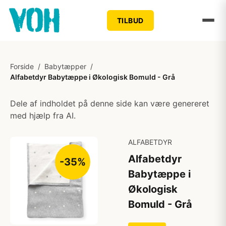
TILBUD
Forside
/
Babytæpper
/
Alfabetdyr Babytæppe i Økologisk Bomuld - Grå
Dele af indholdet på denne side kan være genereret
med hjælp fra AI.
ALFABETDYR
Alfabetdyr
-35%
Babytæppe i
Økologisk
Bomuld - Grå