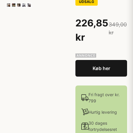
UDSALG
226,85
349,00
kr
kr
Køb her
Fri fragt over kr.
799
Hurtig levering
30 dages
fortrydelsesret