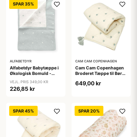
SPAR 35%
ALFABETDYR
CAM CAM COPENHAGEN
Alfabetdyr Babytæppe i
Cam Cam Copenhagen
Økologisk Bomuld -
Broderet Tæppe til Børn
Dusty Mint
- OCS - Balloon
VEJL. PRIS 349,00 KR
649,00 kr
226,85 kr
SPAR 45%
SPAR 20%