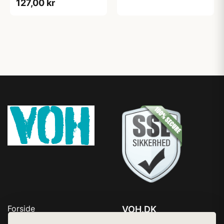
127,00 kr
Forside
VOH.DK
Produkter