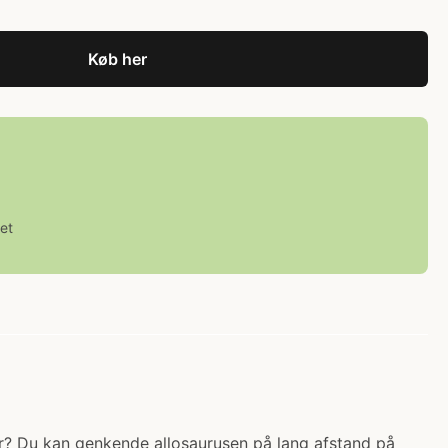
Køb her
et
der? Du kan genkende allosaurusen på lang afstand på