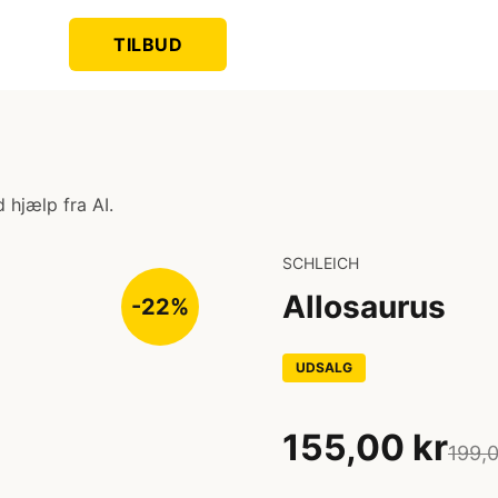
TILBUD
 hjælp fra AI.
SCHLEICH
Allosaurus
-22%
UDSALG
155,00 kr
199,0