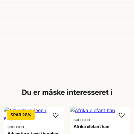
Du er måske interesseret i
SPAR 28%
SCHLEICH
Afrika elefant han
SCHLEICH
Adventure-jeep i junglen