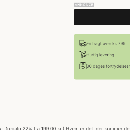
Fri fragt over kr. 799
Hurtig levering
30 dages fortrydelsesr
00 kr. (regalo 22% fra 199.00 kr.) Hvem er det, der kommer 