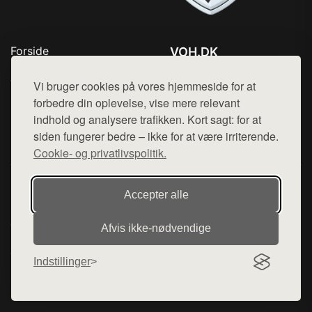
Forside
VOH.DK
Produkter
Tlf. 78768672
Top Rabatter
Vi bruger cookies på vores hjemmeside for at
Mail:
hej@want.dk
Kontakt
forbedre din oplevelse, vise mere relevant
indhold og analysere trafikken. Kort sagt: for at
Cookie- og privatlivspolitik
siden fungerer bedre – ikke for at være irriterende.
Cookie- og privatlivspolitik.
Denne side er en del af want.dk, der udgiver en række
Accepter alle
hjemmesider med præsentation af forskellige produkter fra
diverse webshops. Der sælges ikke varer fra denne side - vi
Afvis ikke‑nødvendige
henviser til de shops, som sælger varen. Vi har heller ikke
varerne på lager.
Indstillinger
© 2026 voh.dk. Alle rettigheder forbeholdes.