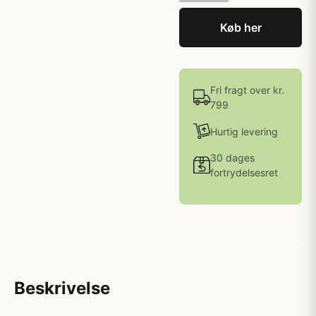
Køb her
Fri fragt over kr.
799
Hurtig levering
30 dages
fortrydelsesret
Beskrivelse