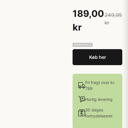
189,00
249,95
kr
kr
Køb her
Fri fragt over kr.
799
Hurtig levering
30 dages
fortrydelsesret