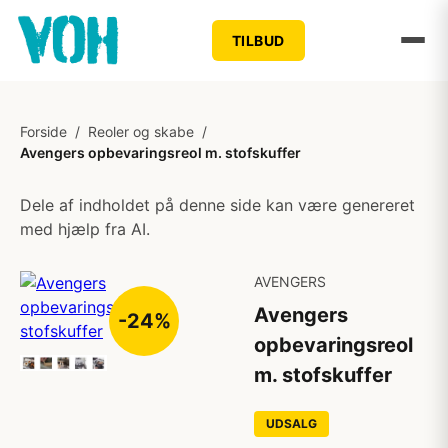
TILBUD
Forside
/
Reoler og skabe
/
Avengers opbevaringsreol m. stofskuffer
Dele af indholdet på denne side kan være genereret
med hjælp fra AI.
AVENGERS
Avengers
-24%
opbevaringsreol
m. stofskuffer
UDSALG