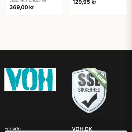
VEJL. PRIS 379,00 KR
129,95 kr
369,00 kr
Forside
VOH.DK