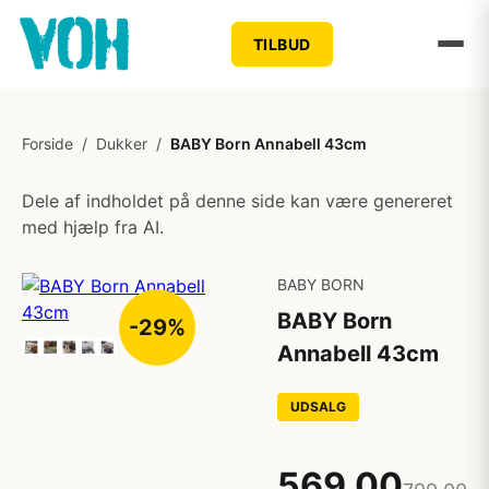
TILBUD
Forside
/
Dukker
/
BABY Born Annabell 43cm
Dele af indholdet på denne side kan være genereret
med hjælp fra AI.
BABY BORN
BABY Born
-29%
Annabell 43cm
UDSALG
569,00