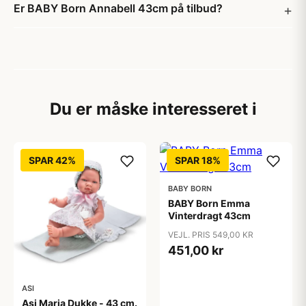
Er BABY Born Annabell 43cm på tilbud?
Du er måske interesseret i
SPAR 42%
SPAR 18%
BABY BORN
BABY Born Emma
Vinterdragt 43cm
VEJL. PRIS 549,00 KR
451,00 kr
ASI
Asi Maria Dukke - 43 cm.