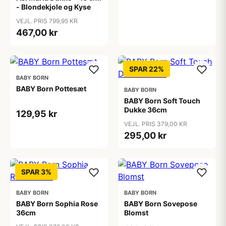
- Blondekjole og Kyse
VEJL. PRIS 799,95 KR
467,00 kr
SPAR 22%
BABY BORN
BABY Born Pottesæt
BABY BORN
BABY Born Soft Touch
Dukke 36cm
129,95 kr
VEJL. PRIS 379,00 KR
295,00 kr
SPAR 3%
BABY BORN
BABY BORN
BABY Born Sophia Rose
BABY Born Sovepose
36cm
Blomst