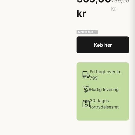
799,00
kr
kr
Køb her
Fri fragt over kr.
799
Hurtig levering
30 dages
fortrydelsesret