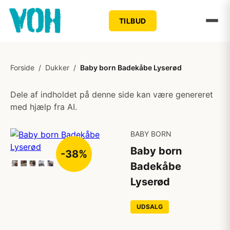
TILBUD
Forside
/
Dukker
/
Baby born Badekåbe Lyserød
Dele af indholdet på denne side kan være genereret
med hjælp fra AI.
BABY BORN
Baby born
-38%
Badekåbe
Lyserød
UDSALG