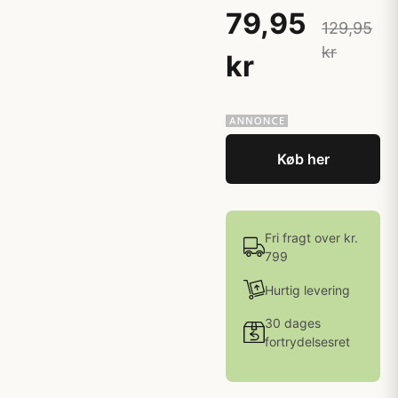
79,95
129,95
kr
kr
Køb her
Fri fragt over kr.
799
Hurtig levering
30 dages
fortrydelsesret