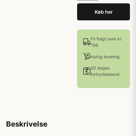
Køb her
Fri fragt over kr.
799
Hurtig levering
30 dages
fortrydelsesret
Beskrivelse