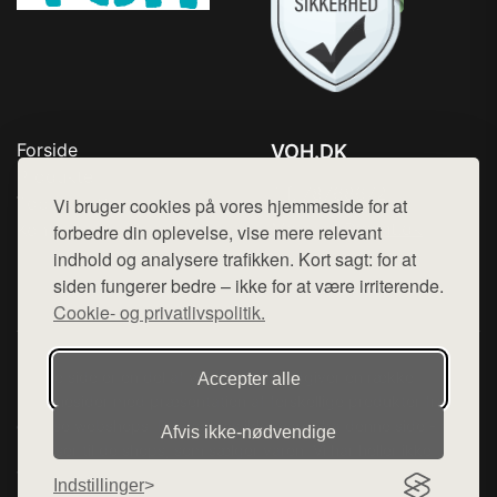
Forside
VOH.DK
Produkter
Tlf. 78768672
Top Rabatter
Vi bruger cookies på vores hjemmeside for at
Mail:
hej@want.dk
Kontakt
forbedre din oplevelse, vise mere relevant
indhold og analysere trafikken. Kort sagt: for at
Cookie- og privatlivspolitik
siden fungerer bedre – ikke for at være irriterende.
Cookie- og privatlivspolitik.
Denne side er en del af want.dk, der udgiver en række
Accepter alle
hjemmesider med præsentation af forskellige produkter fra
diverse webshops. Der sælges ikke varer fra denne side - vi
Afvis ikke‑nødvendige
henviser til de shops, som sælger varen. Vi har heller ikke
varerne på lager.
Indstillinger