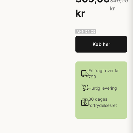
349,00
kr
kr
Køb her
Fri fragt over kr.
799
Hurtig levering
30 dages
fortrydelsesret