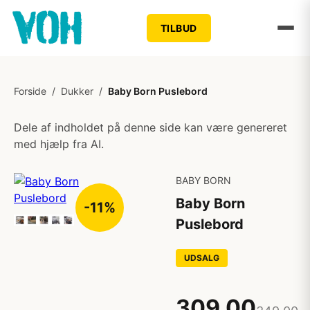
TILBUD
Forside
/
Dukker
/
Baby Born Puslebord
Dele af indholdet på denne side kan være genereret
med hjælp fra AI.
BABY BORN
Baby Born
-11%
Puslebord
UDSALG
309,00