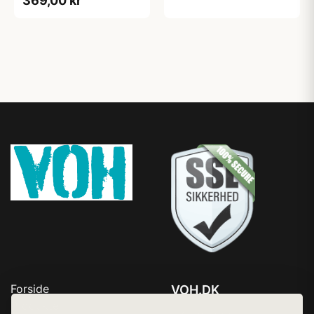
369,00 kr
Forside
VOH.DK
Produkter