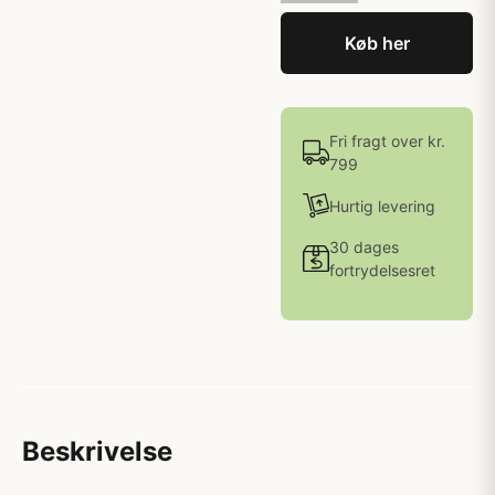
Køb her
Fri fragt over kr.
799
Hurtig levering
30 dages
fortrydelsesret
Beskrivelse