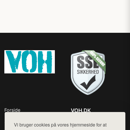
Forside
VOH.DK
Produkter
Tlf. 78768672
Top Rabatter
Vi bruger cookies på vores hjemmeside for at