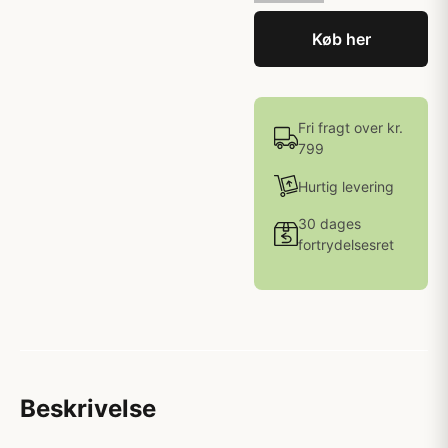
Køb her
Fri fragt over kr.
799
Hurtig levering
30 dages
fortrydelsesret
Beskrivelse