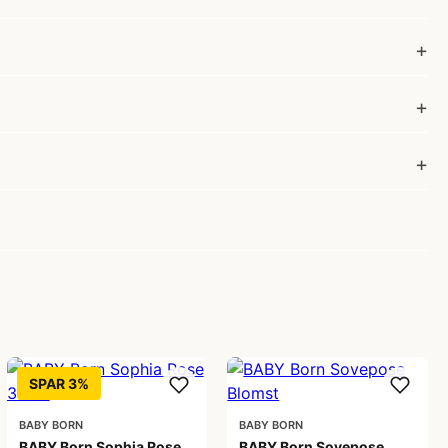
SPAR 3%
BABY BORN
BABY BORN
BABY Born Sophia Rose
BABY Born Sovepose