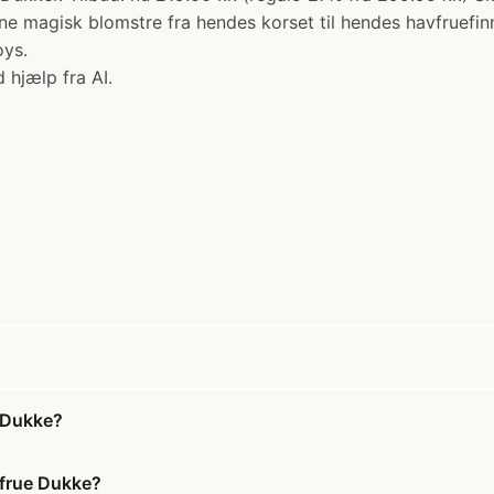
e magisk blomstre fra hendes korset til hendes havfruefin
oys.
 hjælp fra AI.
 Dukke?
vfrue Dukke?