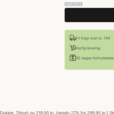
Fri fragt over kr. 799
Hurtig levering
30 dages fortrydelsesr
Dukker. Tilbud: nu 219.00 kr. (regalo 27% fra 299.95 kr.)