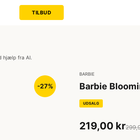
TILBUD
 hjælp fra AI.
BARBIE
Barbie Bloom
-27%
UDSALG
219,00 kr
299,9