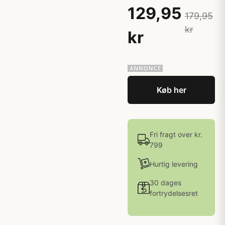
129,95
179,95
kr
kr
Køb her
Fri fragt over kr.
799
Hurtig levering
30 dages
fortrydelsesret