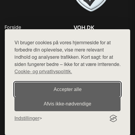
Forside
VOH.DK
Produkter
Tlf. 78768672
Top Rabatter
Vi bruger cookies på vores hjemmeside for at
Mail:
hej@want.dk
Kontakt
forbedre din oplevelse, vise mere relevant
indhold og analysere trafikken. Kort sagt: for at
Cookie- og privatlivspolitik
siden fungerer bedre – ikke for at være irriterende.
Cookie- og privatlivspolitik.
Denne side er en del af want.dk, der udgiver en række
Accepter alle
hjemmesider med præsentation af forskellige produkter fra
diverse webshops. Der sælges ikke varer fra denne side - vi
Afvis ikke‑nødvendige
henviser til de shops, som sælger varen. Vi har heller ikke
varerne på lager.
Indstillinger
© 2026 voh.dk. Alle rettigheder forbeholdes.