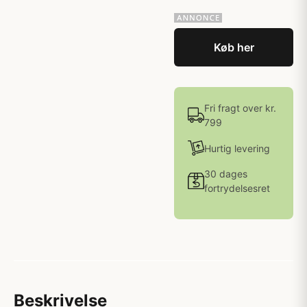
Køb her
Fri fragt over kr.
799
Hurtig levering
30 dages
fortrydelsesret
Beskrivelse