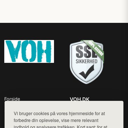
Forside
VOH.DK
Produkter
Tlf. 78768672
Top Rabatter
Vi bruger cookies på vores hjemmeside for at
Mail:
hej@want.dk
Kontakt
forbedre din oplevelse, vise mere relevant
indhold og analysere trafikken. Kort sagt: for at