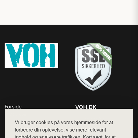
Forside
VOH.DK
Produkter
Tlf. 78768672
Top Rabatter
Vi bruger cookies på vores hjemmeside for at
Mail:
hej@want.dk
Kontakt
forbedre din oplevelse, vise mere relevant
indhold og analysere trafikken. Kort sagt: for at