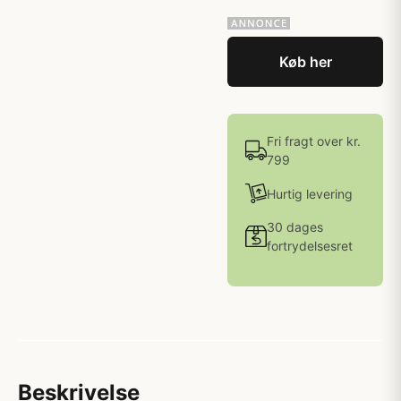
Køb her
Fri fragt over kr.
799
Hurtig levering
30 dages
fortrydelsesret
Beskrivelse