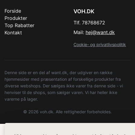
Forside
VOH.DK
Produkter
Tlf. 78768672
Top Rabatter
Mail:
hej@want.dk
Kontakt
Cookie- og privatlivspolitik
Denne side er en del af want.dk, der udgiver en række
hjemmesider med præsentation af forskellige produkter fra
diverse webshops. Der sælges ikke varer fra denne side - vi
henviser til de shops, som sælger varen. Vi har heller ikke
varerne på lager.
© 2026 voh.dk. Alle rettigheder forbeholdes.