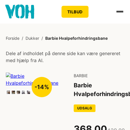
TILBUD
Forside
/
Dukker
/
Barbie Hvalpeforhindringsbane
Dele af indholdet på denne side kan være genereret
med hjælp fra AI.
BARBIE
Barbie
-14%
Hvalpeforhindrings
UDSALG
368,00