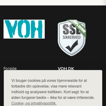
Forside
VOH.DK
Produkter
Tlf. 78768672
Top Rabatter
Vi bruger cookies på vores hjemmeside for at
Mail:
hej@want.dk
Kontakt
forbedre din oplevelse, vise mere relevant
indhold og analysere trafikken. Kort sagt: for at
Cookie- og privatlivspolitik
siden fungerer bedre – ikke for at være irriterende.
Cookie- og privatlivspolitik.