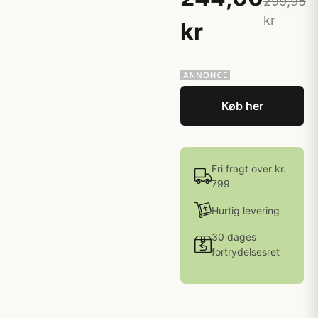
299,95
kr
kr
Køb her
Fri fragt over kr.
799
Hurtig levering
30 dages
fortrydelsesret