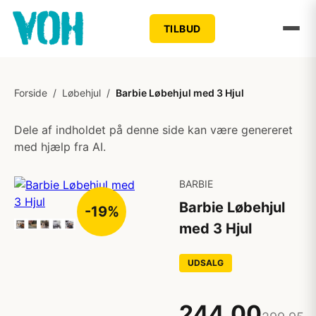
TILBUD
Forside
/
Løbehjul
/
Barbie Løbehjul med 3 Hjul
Dele af indholdet på denne side kan være genereret
med hjælp fra AI.
BARBIE
Barbie Løbehjul
-19%
med 3 Hjul
UDSALG
244,00