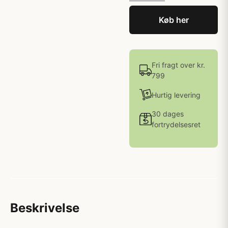
Køb her
Fri fragt over kr.
799
Hurtig levering
30 dages
fortrydelsesret
Beskrivelse