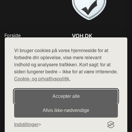
Forside
VOH.DK
Produkter
Tlf. 78768672
Top Rabatter
Vi bruger cookies på vores hjemmeside for at
Mail:
hej@want.dk
Kontakt
forbedre din oplevelse, vise mere relevant
indhold og analysere trafikken. Kort sagt: for at
Cookie- og privatlivspolitik
siden fungerer bedre – ikke for at være irriterende.
Cookie- og privatlivspolitik.
Denne side er en del af want.dk, der udgiver en række
Accepter alle
hjemmesider med præsentation af forskellige produkter fra
diverse webshops. Der sælges ikke varer fra denne side - vi
Afvis ikke‑nødvendige
henviser til de shops, som sælger varen. Vi har heller ikke
varerne på lager.
Indstillinger