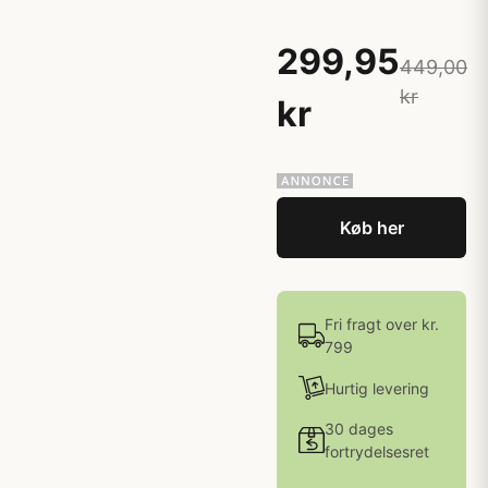
299,95
449,00
kr
kr
Køb her
Fri fragt over kr.
799
Hurtig levering
30 dages
fortrydelsesret