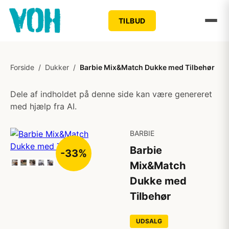
TILBUD
Forside
/
Dukker
/
Barbie Mix&Match Dukke med Tilbehør
Dele af indholdet på denne side kan være genereret
med hjælp fra AI.
BARBIE
Barbie
-33%
Mix&Match
Dukke med
Tilbehør
UDSALG