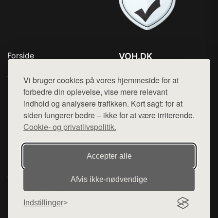
Forside
VOH.DK
Produkter
Tlf. 78768672
Top Rabatter
Vi bruger cookies på vores hjemmeside for at
Mail:
hej@want.dk
Kontakt
forbedre din oplevelse, vise mere relevant
indhold og analysere trafikken. Kort sagt: for at
Cookie- og privatlivspolitik
siden fungerer bedre – ikke for at være irriterende.
Cookie- og privatlivspolitik.
Denne side er en del af want.dk, der udgiver en række
Accepter alle
hjemmesider med præsentation af forskellige produkter fra
diverse webshops. Der sælges ikke varer fra denne side - vi
Afvis ikke‑nødvendige
henviser til de shops, som sælger varen. Vi har heller ikke
varerne på lager.
Indstillinger