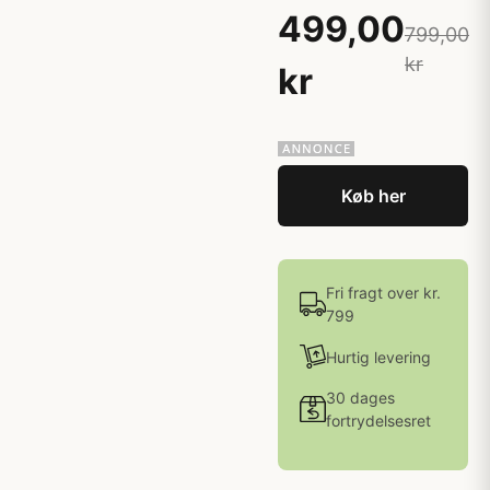
499,00
799,00
kr
kr
Køb her
Fri fragt over kr.
799
Hurtig levering
30 dages
fortrydelsesret