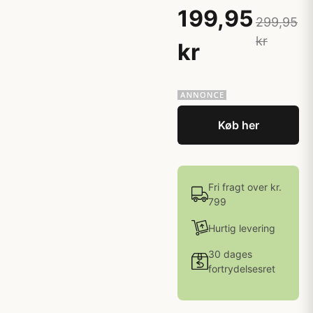
199,95
299,95
kr
kr
Køb her
Fri fragt over kr.
799
Hurtig levering
30 dages
fortrydelsesret