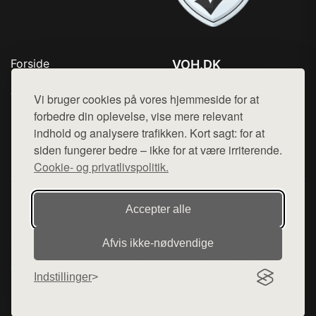
Forside
VOH.DK
Produkter
Tlf. 78768672
Top Rabatter
Vi bruger cookies på vores hjemmeside for at
Mail:
hej@want.dk
Kontakt
forbedre din oplevelse, vise mere relevant
indhold og analysere trafikken. Kort sagt: for at
Cookie- og privatlivspolitik
siden fungerer bedre – ikke for at være irriterende.
Cookie- og privatlivspolitik.
Denne side er en del af want.dk, der udgiver en række
Accepter alle
hjemmesider med præsentation af forskellige produkter fra
diverse webshops. Der sælges ikke varer fra denne side - vi
Afvis ikke‑nødvendige
henviser til de shops, som sælger varen. Vi har heller ikke
varerne på lager.
Indstillinger
© 2026 voh.dk. Alle rettigheder forbeholdes.