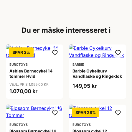
Du er måske interesseret i
SPAR 3%
EUROTOYS
BARBIE
Ashley Børnecykel 14
Barbie Cykelkurv
tommer Hvid
Vandflaske og Ringeklok
VEJL. PRIS 1.099,00 KR
149,95 kr
1.070,00 kr
SPAR 28%
EUROTOYS
EUROTOYS
Blossom Børnecykel 16
Blossom cykel 12