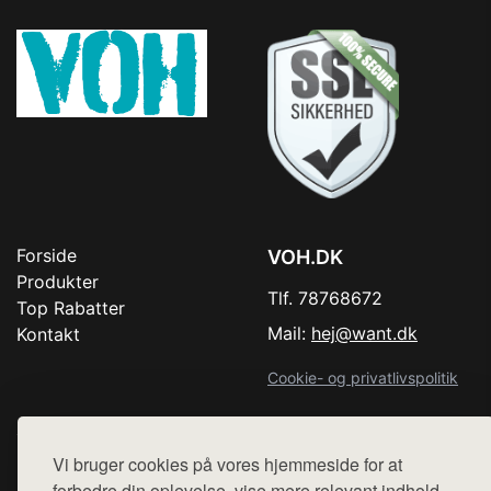
Forside
VOH.DK
Produkter
Tlf. 78768672
Top Rabatter
Mail:
hej@want.dk
Kontakt
Cookie- og privatlivspolitik
Vi bruger cookies på vores hjemmeside for at
Denne side er en del af want.dk, der udgiver en række
forbedre din oplevelse, vise mere relevant indhold