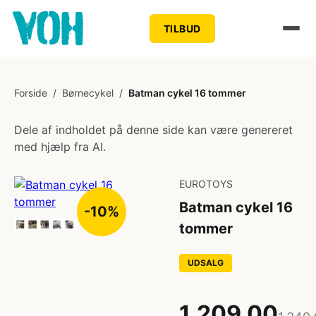
TILBUD
Forside
/
Børnecykel
/
Batman cykel 16 tommer
Dele af indholdet på denne side kan være genereret
med hjælp fra AI.
EUROTOYS
Batman cykel 16
-10%
tommer
UDSALG
1.209,00