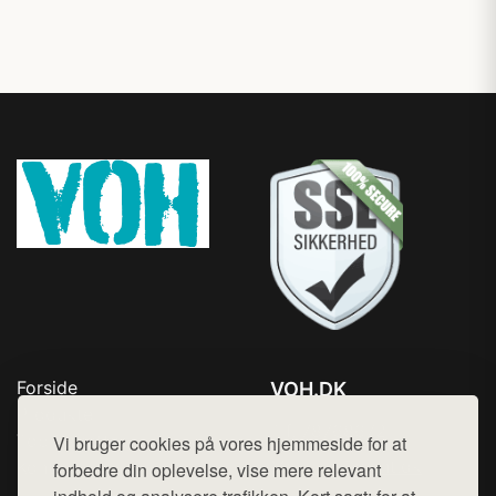
Forside
VOH.DK
Produkter
Tlf. 78768672
Top Rabatter
Vi bruger cookies på vores hjemmeside for at
Mail:
hej@want.dk
Kontakt
forbedre din oplevelse, vise mere relevant