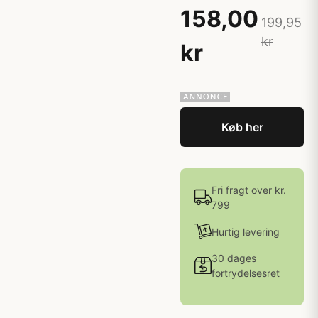
158,00
199,95
kr
kr
Køb her
Fri fragt over kr.
799
Hurtig levering
30 dages
fortrydelsesret