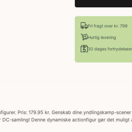
Fri fragt over kr. 799
Hurtig levering
30 dages fortrydelsesr
nfigurer. Pris: 179.95 kr. Genskab dine yndlingskamp-scene
ver DC-samling! Denne dynamiske actionfigur gør det mulig