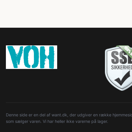
Denne side er en del af want.dk, der udgiver en række hjemmeside
som sælger varen. Vi har heller ikke varerne på lager.