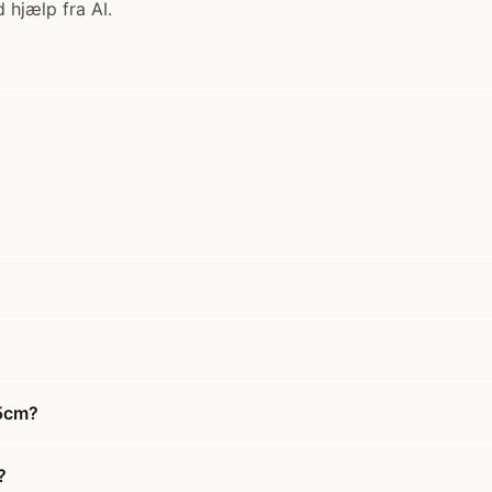
 hjælp fra AI.
15cm?
?