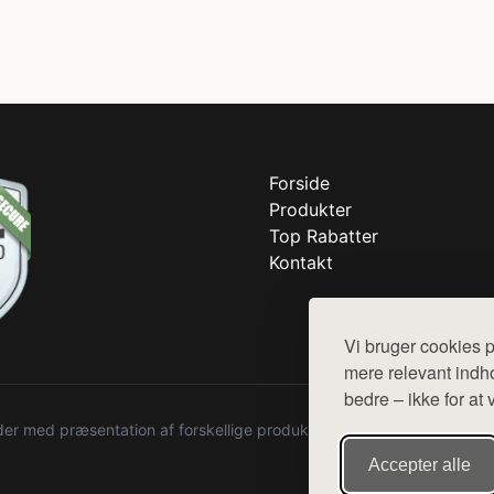
Forside
Produkter
Top Rabatter
Kontakt
Vi bruger cookies p
mere relevant indho
bedre – ikke for at 
r med præsentation af forskellige produkter fra diverse webshops. De
Accepter alle