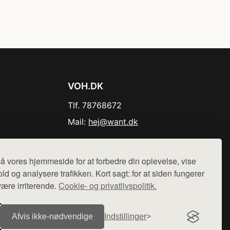
VOH.DK
Tlf. 78768672
Mail:
hej@want.dk
Cookie- og privatlivspolitik
å vores hjemmeside for at forbedre din oplevelse, vise
ld og analysere trafikken. Kort sagt: for at siden fungerer
være irriterende.
Cookie- og privatlivspolitik.
r sælges ikke varer fra denne side - vi henviser til de shops,
Afvis ikke‑nødvendige
Indstillinger