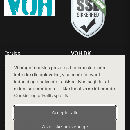
Forside
VOH.DK
Produkter
Tlf. 78768672
Top Rabatter
Vi bruger cookies på vores hjemmeside for at
Mail:
hej@want.dk
Kontakt
forbedre din oplevelse, vise mere relevant
indhold og analysere trafikken. Kort sagt: for at
Cookie- og privatlivspolitik
siden fungerer bedre – ikke for at være irriterende.
Cookie- og privatlivspolitik.
Denne side er en del af want.dk, der udgiver en række
Accepter alle
hjemmesider med præsentation af forskellige produkter fra
diverse webshops. Der sælges ikke varer fra denne side - vi
Afvis ikke‑nødvendige