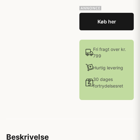
Køb her
Fri fragt over kr.
799
Hurtig levering
30 dages
fortrydelsesret
Beskrivelse