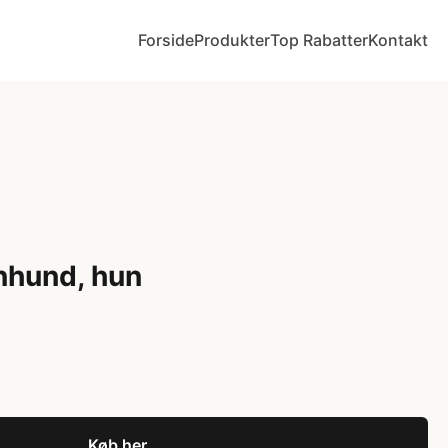
Forside
Produkter
Top Rabatter
Kontakt
nhund, hun
Køb her