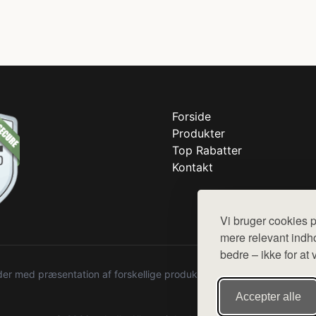
Forside
Produkter
Top Rabatter
Kontakt
Vi bruger cookies p
mere relevant indho
bedre – ikke for at 
r med præsentation af forskellige produkter fra diverse webshops. De
Accepter alle