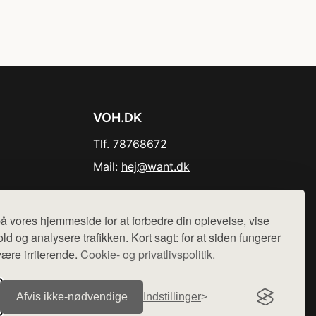
VOH.DK
Tlf. 78768672
Mail:
hej@want.dk
Cookie- og privatlivspolitik
å vores hjemmeside for at forbedre din oplevelse, vise
ld og analysere trafikken. Kort sagt: for at siden fungerer
være irriterende.
Cookie- og privatlivspolitik.
r sælges ikke varer fra denne side - vi henviser til de shops,
Afvis ikke‑nødvendige
Indstillinger