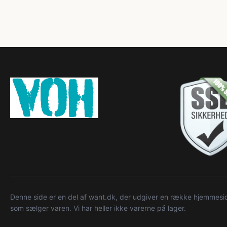
Denne side er en del af want.dk, der udgiver en række hjemmeside
som sælger varen. Vi har heller ikke varerne på lager.