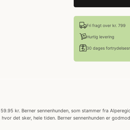
Fri fragt over kr. 799
Hurtig levering
30 dages fortrydelsesr
s: 59.95 kr. Berner sennenhunden, som stammer fra Alperegio
r, hvor det sker, hele tiden. Berner sennenhunden er godmo