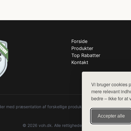
Forside
Produkter
Top Rabatter
Kontakt
Vi bruger cookies p
mere relevant indho
bedre – ikke for at 
r med præsentation af forskellige produkter fra diverse webshops. De
Accepter alle
© 2026 voh.dk. Alle rettigheder forbeholdes.