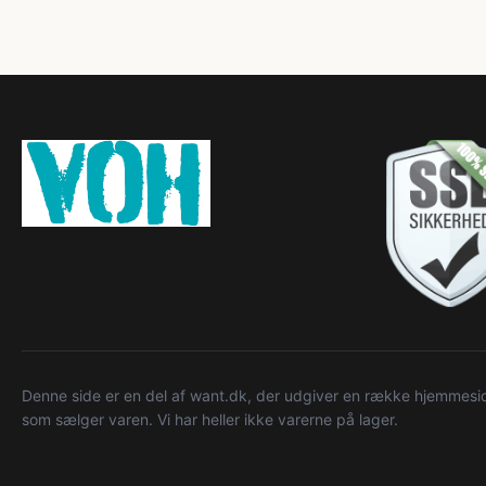
Denne side er en del af want.dk, der udgiver en række hjemmeside
som sælger varen. Vi har heller ikke varerne på lager.