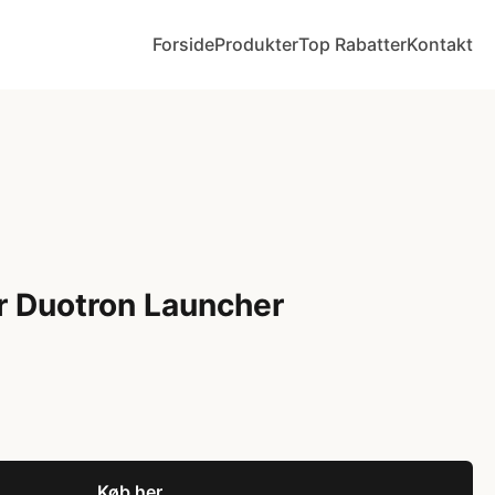
Forside
Produkter
Top Rabatter
Kontakt
r Duotron Launcher
Køb her