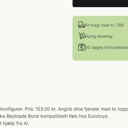
Fri fragt over kr. 799
Hurtig levering
30 dages fortrydelsesr
nfigurer. Pris: 153.00 kr. Angrib dine fjender med to toppe
ke Beyblade Burst kompatibelt! Køb hos Eurotoys.
 hjælp fra AI.