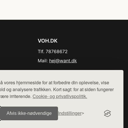
VOH.DK
Tlf. 78768672
Mail:
hej@want.dk
Cookie- og privatlivspolitik
å vores hjemmeside for at forbedre din oplevelse, vise
ld og analysere trafikken. Kort sagt: for at siden fungerer
være irriterende.
Cookie- og privatlivspolitik.
r sælges ikke varer fra denne side - vi henviser til de shops,
Afvis ikke‑nødvendige
Indstillinger