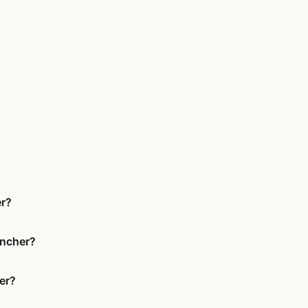
er?
uncher?
er?