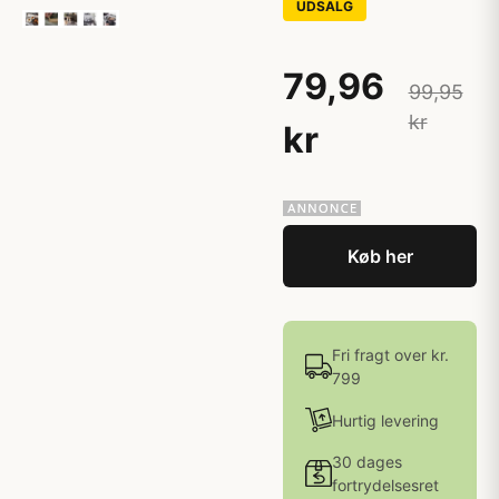
UDSALG
79,96
99,95
kr
kr
Køb her
Fri fragt over kr.
799
Hurtig levering
30 dages
fortrydelsesret