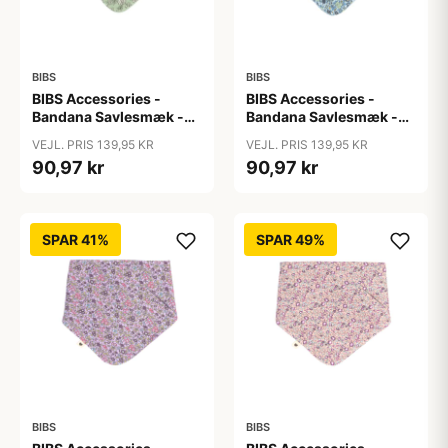
BIBS
BIBS
BIBS Accessories -
BIBS Accessories -
Bandana Savlesmæk -
Bandana Savlesmæk -
Liberty - Capel/Sage
Liberty - Chamomille
VEJL. PRIS 139,95 KR
VEJL. PRIS 139,95 KR
Lawn/Baby Blue
90,97 kr
90,97 kr
SPAR 41%
SPAR 49%
BIBS
BIBS