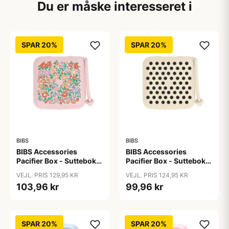
Du er måske interesseret i
SPAR 20%
SPAR 20%
BIBS
BIBS
BIBS Accessories
BIBS Accessories
Pacifier Box - Sutteboks
Pacifier Box - Sutteboks
- Liberty - Oscar
- Polka Studio -
VEJL. PRIS 129,95 KR
VEJL. PRIS 124,95 KR
Meadow/Blossom
Ivory/Black
103,96 kr
99,96 kr
SPAR 20%
SPAR 20%