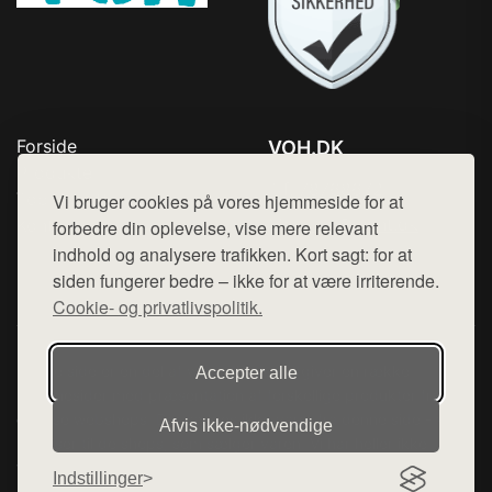
Forside
VOH.DK
Produkter
Tlf. 78768672
Top Rabatter
Vi bruger cookies på vores hjemmeside for at
Mail:
hej@want.dk
Kontakt
forbedre din oplevelse, vise mere relevant
indhold og analysere trafikken. Kort sagt: for at
Cookie- og privatlivspolitik
siden fungerer bedre – ikke for at være irriterende.
Cookie- og privatlivspolitik.
Denne side er en del af want.dk, der udgiver en række
Accepter alle
hjemmesider med præsentation af forskellige produkter fra
diverse webshops. Der sælges ikke varer fra denne side - vi
Afvis ikke‑nødvendige
henviser til de shops, som sælger varen. Vi har heller ikke
varerne på lager.
Indstillinger