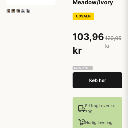
Meadow/Ivory
UDSALG
103,96
129,95
kr
kr
Køb her
Fri fragt over kr.
799
Hurtig levering