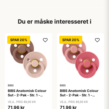
Du er måske interesseret i
SPAR 20%
SPAR 20%
BIBS
BIBS
BIBS Anatomisk Colour
BIBS Anatomisk Colour
Sut - 2-Pak - Str. 1 -
Sut - 2-Pak - Str. 1 -
Naturgummi -
Naturgummi - Dusty
VEJL. PRIS 89,95 KR
VEJL. PRIS 89,95 KR
Blush/Woodchuck
Pink/Coral
71,96 kr
71,96 kr