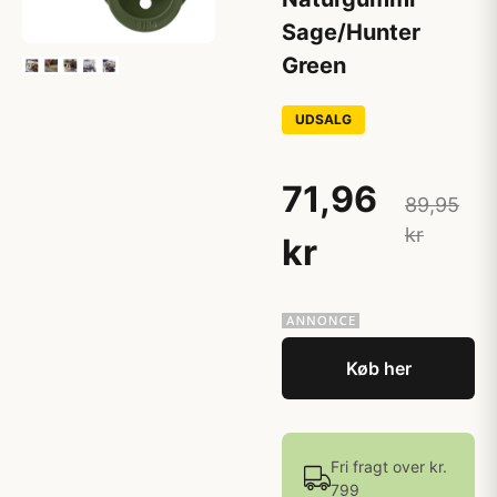
Sage/Hunter
Green
UDSALG
71,96
89,95
kr
kr
Køb her
Fri fragt over kr.
799