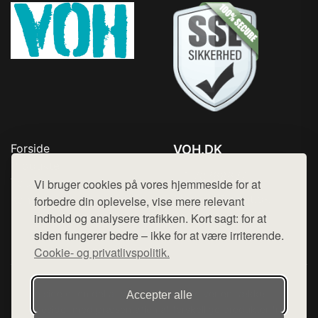
Forside
VOH.DK
Produkter
Tlf. 78768672
Top Rabatter
Vi bruger cookies på vores hjemmeside for at
Mail:
hej@want.dk
Kontakt
forbedre din oplevelse, vise mere relevant
indhold og analysere trafikken. Kort sagt: for at
Cookie- og privatlivspolitik
siden fungerer bedre – ikke for at være irriterende.
Cookie- og privatlivspolitik.
Denne side er en del af want.dk, der udgiver en række
Accepter alle
hjemmesider med præsentation af forskellige produkter fra