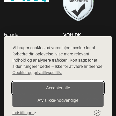
Forside
VOH.DK
Produkter
Tlf. 78768672
Top Rabatter
Vi bruger cookies på vores hjemmeside for at
Mail:
hej@want.dk
Kontakt
forbedre din oplevelse, vise mere relevant
indhold og analysere trafikken. Kort sagt: for at
Cookie- og privatlivspolitik
siden fungerer bedre – ikke for at være irriterende.
Cookie- og privatlivspolitik.
Denne side er en del af want.dk, der udgiver en række
Accepter alle
hjemmesider med præsentation af forskellige produkter fra
diverse webshops. Der sælges ikke varer fra denne side - vi
Afvis ikke‑nødvendige
henviser til de shops, som sælger varen. Vi har heller ikke
varerne på lager.
Indstillinger