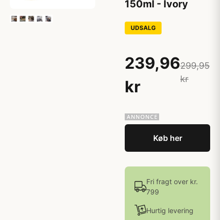
150ml - Ivory
UDSALG
239,96
299,95
kr
kr
Køb her
Fri fragt over kr.
799
Hurtig levering