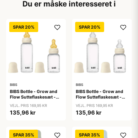
Du er måske interesseret i
SPAR 20%
SPAR 20%
BIBS
BIBS
BIBS Bottle - Grow and
BIBS Bottle - Grow and
Flow Sutteflaskesæt -
Flow Sutteflaskesæt -
Plastik -
Plastik - Silikone/Rund -
VEJL. PRIS 169,95 KR
VEJL. PRIS 169,95 KR
Naturgummi/Rund -
150ml/270ml - 2-Pak -
135,96 kr
135,96 kr
150ml/270ml - 2-Pak -
Ivory
Ivory
SPAR 35%
SPAR 35%