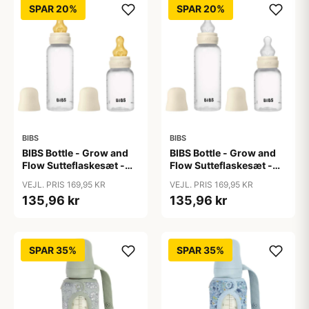
SPAR 20%
SPAR 20%
BIBS
BIBS
BIBS Bottle - Grow and
BIBS Bottle - Grow and
Flow Sutteflaskesæt -
Flow Sutteflaskesæt -
Plastik -
Plastik - Silikone/Rund -
VEJL. PRIS 169,95 KR
VEJL. PRIS 169,95 KR
Naturgummi/Rund -
150ml/270ml - 2-Pak -
135,96 kr
135,96 kr
150ml/270ml - 2-Pak -
Ivory
Ivory
SPAR 35%
SPAR 35%