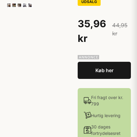
UDSALG
35,96
44,95
kr
kr
Køb her
Fri fragt over kr.
799
Hurtig levering
30 dages
fortrydelsesret