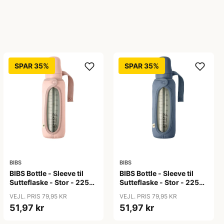
SPAR 35%
SPAR 35%
BIBS
BIBS
BIBS Bottle - Sleeve til
BIBS Bottle - Sleeve til
Sutteflaske - Stor - 225ml
Sutteflaske - Stor - 225ml
- Blush
- Petrol
VEJL. PRIS 79,95 KR
VEJL. PRIS 79,95 KR
51,97 kr
51,97 kr