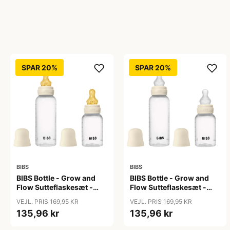
SPAR 20%
SPAR 20%
BIBS
BIBS
BIBS Bottle - Grow and
BIBS Bottle - Grow and
Flow Sutteflaskesæt -
Flow Sutteflaskesæt -
Plastik -
Plastik - Silikone/Rund -
VEJL. PRIS 169,95 KR
VEJL. PRIS 169,95 KR
Naturgummi/Rund -
150ml/270ml - 2-Pak -
135,96 kr
135,96 kr
150ml/270ml - 2-Pak -
Ivory
Ivory