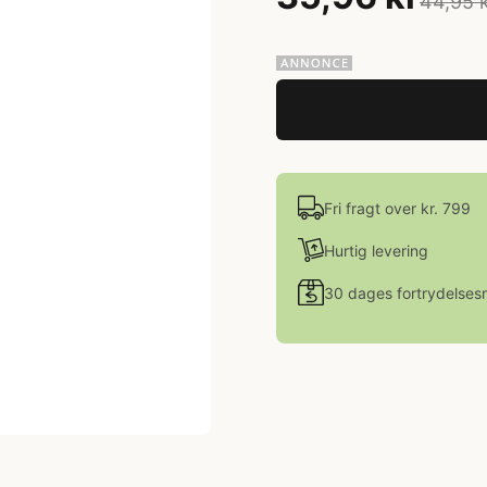
44,95 
Fri fragt over kr. 799
Hurtig levering
30 dages fortrydelsesr