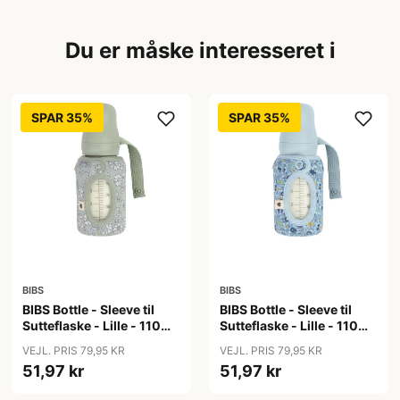
Du er måske interesseret i
SPAR 35%
SPAR 35%
BIBS
BIBS
BIBS Bottle - Sleeve til
BIBS Bottle - Sleeve til
Sutteflaske - Lille - 110ml
Sutteflaske - Lille - 110ml
- Capel/Sage
- Chamomile Lawn/Baby
VEJL. PRIS 79,95 KR
VEJL. PRIS 79,95 KR
Blue
51,97 kr
51,97 kr