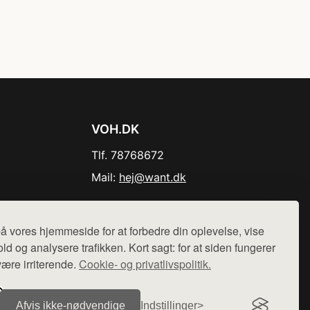
VOH.DK
Tlf. 78768672
Mail:
hej@want.dk
Cookie- og privatlivspolitik
å vores hjemmeside for at forbedre din oplevelse, vise
ld og analysere trafikken. Kort sagt: for at siden fungerer
være irriterende.
Cookie- og privatlivspolitik.
r sælges ikke varer fra denne side - vi henviser til de shops,
Afvis ikke‑nødvendige
Indstillinger