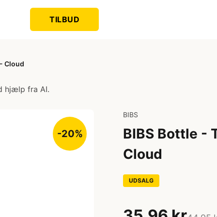
TILBUD
 - Cloud
 hjælp fra AI.
BIBS
BIBS Bottle - 
-20%
Cloud
UDSALG
35,96 kr