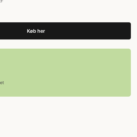
kr
Køb her
et