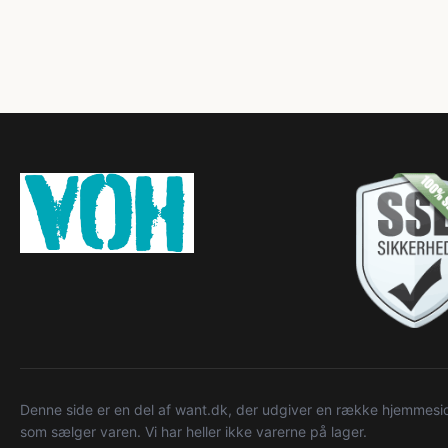
Denne side er en del af want.dk, der udgiver en række hjemmeside
som sælger varen. Vi har heller ikke varerne på lager.