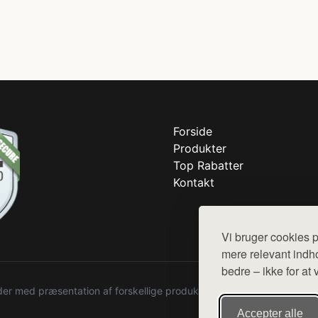
Forside
Produkter
Top Rabatter
Kontakt
Vi bruger cookies p
mere relevant indho
bedre – ikke for at 
r med præsentation af forskellige produkter fra diverse webshops. De
Accepter alle