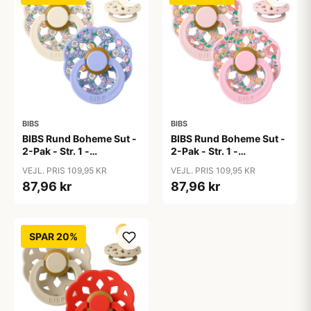
BIBS
BIBS
BIBS Rund Boheme Sut -
BIBS Rund Boheme Sut -
2-Pak - Str. 1 -
2-Pak - Str. 1 -
Naturgummi - Liberty -
Naturgummi - Liberty -
VEJL. PRIS 109,95 KR
VEJL. PRIS 109,95 KR
Chloe Meadow/Ivory
Oscar Meadow/Blossom
87,96 kr
87,96 kr
Mix
Mix
SPAR 20%