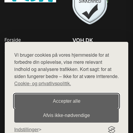
Forside
VOH.DK
Produkter
Tlf. 78768672
Top Rabatter
Vi bruger cookies på vores hjemmeside for at
Mail:
hej@want.dk
Kontakt
forbedre din oplevelse, vise mere relevant
indhold og analysere trafikken. Kort sagt: for at
Cookie- og privatlivspolitik
siden fungerer bedre – ikke for at være irriterende.
Cookie- og privatlivspolitik.
Denne side er en del af want.dk, der udgiver en række
Accepter alle
hjemmesider med præsentation af forskellige produkter fra
diverse webshops. Der sælges ikke varer fra denne side - vi
Afvis ikke‑nødvendige
henviser til de shops, som sælger varen. Vi har heller ikke
varerne på lager.
Indstillinger