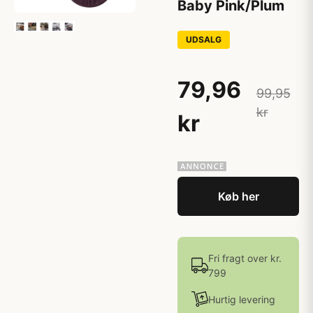
Baby Pink/Plum
UDSALG
79,96
99,95
kr
kr
Køb her
Fri fragt over kr.
799
Hurtig levering