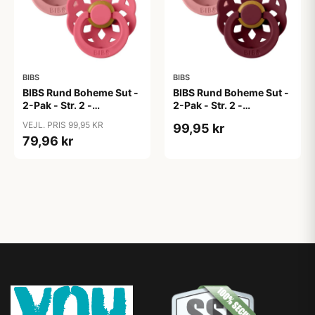
BIBS
BIBS
BIBS Rund Boheme Sut -
BIBS Rund Boheme Sut -
2-Pak - Str. 2 -
2-Pak - Str. 2 -
Naturgummi - Dusty
Naturgummi - Dusty
VEJL. PRIS 99,95 KR
99,95 kr
Pink/Coral
Pink/Elderberry
79,96 kr