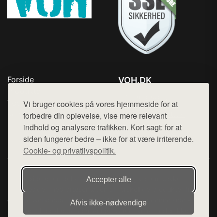
Forside
VOH.DK
Produkter
Tlf. 78768672
Top Rabatter
Vi bruger cookies på vores hjemmeside for at
Mail:
hej@want.dk
Kontakt
forbedre din oplevelse, vise mere relevant
indhold og analysere trafikken. Kort sagt: for at
Cookie- og privatlivspolitik
siden fungerer bedre – ikke for at være irriterende.
Cookie- og privatlivspolitik.
Denne side er en del af want.dk, der udgiver en række
Accepter alle
hjemmesider med præsentation af forskellige produkter fra
diverse webshops. Der sælges ikke varer fra denne side - vi
Afvis ikke‑nødvendige
henviser til de shops, som sælger varen. Vi har heller ikke