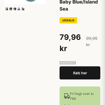
Baby Blue/Island
Sea
UDSALG
79,96
99,95
kr
kr
Køb her
Fri fragt over kr.
799